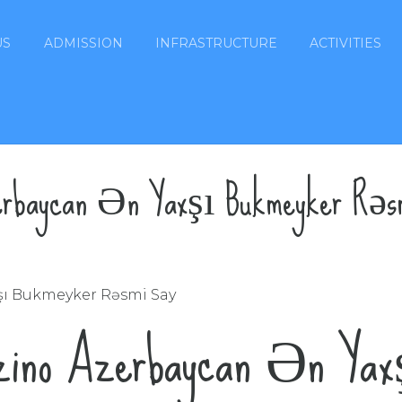
US
ADMISSION
INFRASTRUCTURE
ACTIVITIES
erbaycan Ən Yaxşı Bukmeyker Rəs
şı Bukmeyker Rəsmi Say
zino Azerbaycan Ən Yax