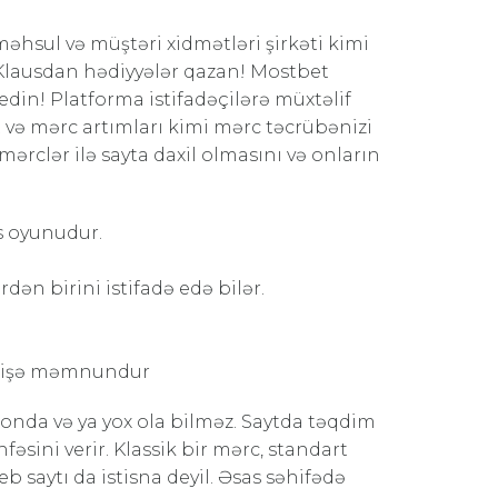
hsul və müştəri xidmətləri şirkəti kimi
s Klausdan hədiyyələr qazan! Mostbet
din! Platforma istifadəçilərə müxtəlif
t və mərc artımları kimi mərc təcrübənizi
mərclər ilə sayta daxil olmasını və onların
s oyunudur.
ən birini istifadə edə bilər.
əmişə məmnundur
 onda və ya yox ola bilməz. Saytda təqdim
əsini verir. Klassik bir mərc, standart
saytı da istisna deyil. Əsas səhifədə