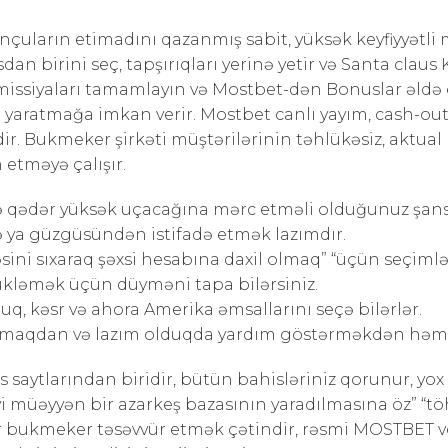
ların etimadını qazanmış sabit, yüksək keyfiyyətli mə
an birini seç, tapşırıqları yerinə yetir və Santa clau
missiyaları tamamlayın və Mostbet-dən Bonuslar əldə e
i yaratmağa imkan verir. Mostbet canlı yayım, cash-ou
dir. Bukmeker şirkəti müştərilərinin təhlükəsiz, aktual 
 etməyə çalışır.
ə qədər yüksək uçacağına mərc etməli olduğunuz şan
ə ya güzgüsündən istifadə etmək lazımdır.
ini sıxaraq şəxsi hesabına daxil olmaq” “üçün seçimlərd
ükləmək üçün düyməni tapa bilərsiniz.
q, kəsr və ahora Amerika əmsallarını seçə bilərlər.
dırmaqdan və lazım olduqda yardım göstərməkdən h
 saytlarından biridir, bütün bahisləriniz qorunur, yox
yi müəyyən bir azarkeş bazasının yaradılmasına öz” “töhf
 bukmeker təsəvvür etmək çətindir, rəsmi MOSTBET veb 