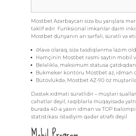
Mostbet Azərbaycan sizə bu yarışlara mərc
təklif edir. Funksional imkanlar daim inkiş
Mostbet dünyanın ən sərfəli, sürətli və e
Əlavə olaraq, sizə təsdiqlənmə lazım old
Həmçinin Mostbet rəsmi saytın mobil v
Beləliklə, maksimum statusa çatdıqdan 
Bukmeker kontoru Mostbet az, idman qar
Bütövlükdə, Mostbet AZ-90 öz müştərilər
Dəstək xidməti sürətlidir – müştəri sualla
cəhətlər deyil, rəqiblərlə müqayisədə yaln
burada 40-a yaxın idman və TOP balompié 
statistikası istədiyim qədər ətraflı deyil.
Mobil Proqram