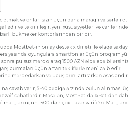
 etmək və onları sizin üçün daha maraqlı və sərfəli e
af edir və təkmilləşir, yeni xüsusiyyətləri və cariləri
tibarlı bukmeker kontorlarından biridir.
uqda Mostbet-in onlay dəstək xidməti ilə əlaqə saxlaya
ersiyasında oyunçulara smartfonlar üçün proqram yük
sonra pulsuz mərc olaraq 1500 AZN əldə edə bilərsiniz
şıdurmaları üçün artan təkliflərlə məni cəlb edir.
inə mərc edərkən və uduşlarını artırarkən əsaslandırı
rına cavab verir, 5-40 dəqiqə ərzində pulun alınması üç
ız zəif cəhətlərdir. Məsələn, MostBet-də 1xBet-dən daha
matçları üçün 1500-dən çox bazar varifr?n. Matçların 