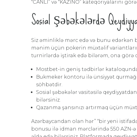
“CANLI” və “KAZİNO” kateqoriyalarını görəcə
Sosial Şəbəkələrdə Qeydiyy
Siz əminliklə mərc edə və bunu edərkən 
mənim üçün pokerin müxtəlif variantların
turnirlərdə iştirak edə bilərəm, ona gö
Mostbet-in geniş tədbirlər kataloqund
Bukmeker kontoru ilə ünsiyyət qurmağı
söhbətdir.
Sosial şəbəkələr vasitəsilə qeydiyyatd
bilərsiniz.
Qazanma şansınızı artırmaq üçün müxtəli
Azərbaycandan olan hər” “bir yeni istifa
bonusu ilə idman mərclərində 550 AZN-ə q
əldə edə bilərsiniz. Platformada qeydiyya