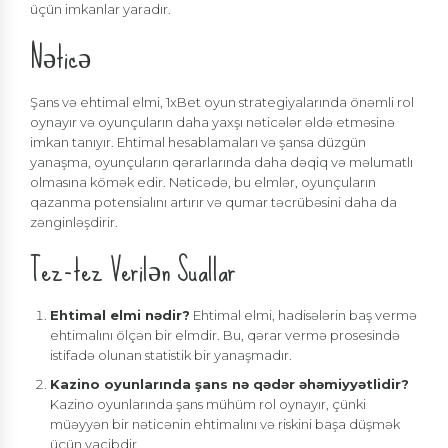
üçün imkanlar yaradır.
Nəticə
Şans və ehtimal elmi, 1xBet oyun strategiyalarında önəmli rol
oynayır və oyunçuların daha yaxşı nəticələr əldə etməsinə
imkan tanıyır. Ehtimal hesablamaları və şansa düzgün
yanaşma, oyunçuların qərarlarında daha dəqiq və məlumatlı
olmasına kömək edir. Nəticədə, bu elmlər, oyunçuların
qazanma potensialını artırır və qumar təcrübəsini daha da
zənginləşdirir.
Tez-tez Verilən Suallar
Ehtimal elmi nədir?
Ehtimal elmi, hadisələrin baş vermə
ehtimalını ölçən bir elmdir. Bu, qərar vermə prosesində
istifadə olunan statistik bir yanaşmadır.
Kazino oyunlarında şans nə qədər əhəmiyyətlidir?
Kazino oyunlarında şans mühüm rol oynayır, çünki
müəyyən bir nəticənin ehtimalını və riskini başa düşmək
üçün vacibdir.