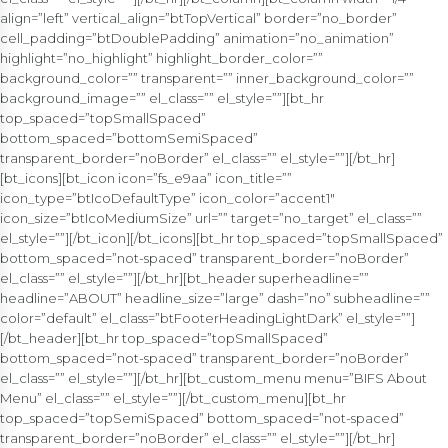
align=”left” vertical_align=”btTopVertical” border=”no_border”
cell_padding=”btDoublePadding” animation=”no_animation”
highlight=”no_highlight” highlight_border_color=””
background_color=”” transparent=”” inner_background_color=””
background_image=”” el_class=”” el_style=””][bt_hr
top_spaced=”topSmallSpaced”
bottom_spaced=”bottomSemiSpaced”
transparent_border=”noBorder” el_class=”” el_style=””][/bt_hr]
[bt_icons][bt_icon icon=”fs_e9aa” icon_title=””
icon_type=”btIcoDefaultType” icon_color=”accent1″
icon_size=”btIcoMediumSize” url=”” target=”no_target” el_class=””
el_style=””][/bt_icon][/bt_icons][bt_hr top_spaced=”topSmallSpaced”
bottom_spaced=”not-spaced” transparent_border=”noBorder”
el_class=”” el_style=””][/bt_hr][bt_header superheadline=””
headline=”ABOUT” headline_size=”large” dash=”no” subheadline=””
color=”default” el_class=”btFooterHeadingLightDark” el_style=””]
[/bt_header][bt_hr top_spaced=”topSmallSpaced”
bottom_spaced=”not-spaced” transparent_border=”noBorder”
el_class=”” el_style=””][/bt_hr][bt_custom_menu menu=”BIFS About
Menu” el_class=”” el_style=””][/bt_custom_menu][bt_hr
top_spaced=”topSemiSpaced” bottom_spaced=”not-spaced”
transparent_border=”noBorder” el_class=”” el_style=””][/bt_hr]