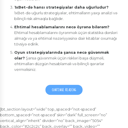
1xBet-də hansı strategiyalar daha uğurludur?
1xBet-də uğurlu strategiyalar, ehtimalların yaxşı analizi və
bilinçli risk almaqla bağlıdır.
Ehtimal hesablamalarını necə öyrənə bilərəm?
Ehtimal hesablamalarını öyrənmək üçün statistika dərsləri
almağı və ya ehtimal nəzəriyyəsinə dair kitablar oxumağı
tövsiyə edirik.
Oyun strategiyalarında şansa necə güvənmək
olar?
Şansa güvənmək üçün riskləri başa düşməli,
ehtimalları düzgün hesablamalı və bilinçli qərarlar
verməlisiniz.
CONTINUE READING
[bt_section layout=”wide” top_spaced=”not-spaced”
bottom_spaced=”not-spaced” skin=”dark” full_screen=”no”
vertical_align=”inherit” divider=”no” back_image=”5054″
back_color=”#2c2c2c” back_overlay=”” back_video=””