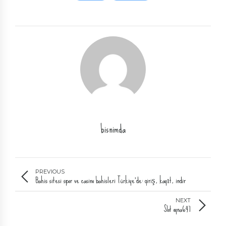
bisnimda
PREVIOUS
Bahis sitesi spor ve casino bahisleri Türkiye'de: giriş, kayıt, indir
NEXT
Slot oyna647