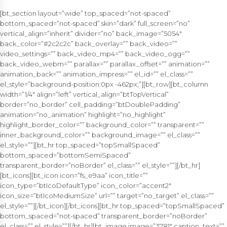
[bt_section layout=”wide” top_spaced=”not-spaced”
bottom_spaced=”not-spaced” skin=”dark” full_screen=”no”
vertical_align=”inherit” divider=”no” back_image=”5054″
back_color=”#2c2c2c” back_overlay=”” back_video=””
video_settings=”” back_video_mp4=”” back_video_ogg=””
back_video_webm=”” parallax=”” parallax_offset=”” animation=””
animation_back=”” animation_impress=”” el_id=”” el_class=””
el_style=”background-position:0px -462px;”][bt_row][bt_column
width=”1/4″ align=”left” vertical_align=”btTopVertical”
border=”no_border” cell_padding=”btDoublePadding”
animation=”no_animation” highlight=”no_highlight”
highlight_border_color=”” background_color=”” transparent=””
inner_background_color=”” background_image=”” el_class=””
el_style=””][bt_hr top_spaced=”topSmallSpaced”
bottom_spaced=”bottomSemiSpaced”
transparent_border=”noBorder” el_class=”” el_style=””][/bt_hr]
[bt_icons][bt_icon icon=”fs_e9aa” icon_title=””
icon_type=”btIcoDefaultType” icon_color=”accent2″
icon_size=”btIcoMediumSize” url=”” target=”no_target” el_class=””
el_style=””][/bt_icon][/bt_icons][bt_hr top_spaced=”topSmallSpaced”
bottom_spaced=”not-spaced” transparent_border=”noBorder”
el_class=”” el_style=””][/bt_hr][bt_image image=”3781″ caption_text=””