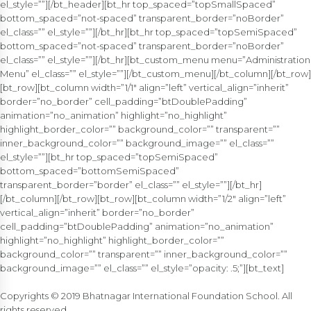
el_style=””][/bt_header][bt_hr top_spaced=”topSmallSpaced”
bottom_spaced=”not-spaced” transparent_border=”noBorder”
el_class=”” el_style=””][/bt_hr][bt_hr top_spaced=”topSemiSpaced”
bottom_spaced=”not-spaced” transparent_border=”noBorder”
el_class=”” el_style=””][/bt_hr][bt_custom_menu menu=”Administration
Menu” el_class=”” el_style=””][/bt_custom_menu][/bt_column][/bt_row]
[bt_row][bt_column width=”1/1″ align=”left” vertical_align=”inherit”
border=”no_border” cell_padding=”btDoublePadding”
animation=”no_animation” highlight=”no_highlight”
highlight_border_color=”” background_color=”” transparent=””
inner_background_color=”” background_image=”” el_class=””
el_style=””][bt_hr top_spaced=”topSemiSpaced”
bottom_spaced=”bottomSemiSpaced”
transparent_border=”border” el_class=”” el_style=””][/bt_hr]
[/bt_column][/bt_row][bt_row][bt_column width=”1/2″ align=”left”
vertical_align=”inherit” border=”no_border”
cell_padding=”btDoublePadding” animation=”no_animation”
highlight=”no_highlight” highlight_border_color=””
background_color=”” transparent=”” inner_background_color=””
background_image=”” el_class=”” el_style=”opacity: .5;”][bt_text]
Copyrights © 2019 Bhatnagar International Foundation School. All
rights reserved.