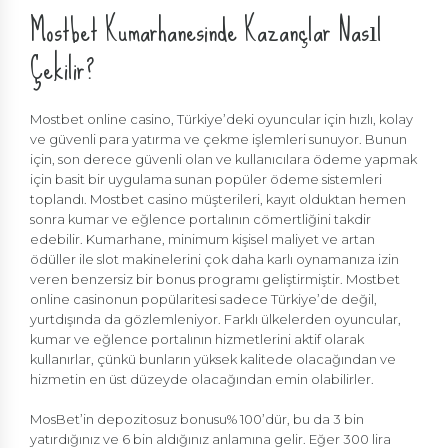
Mostbet Kumarhanesinde Kazançlar Nasıl
Çekilir?
Mostbet online casino, Türkiye’deki oyuncular için hızlı, kolay
ve güvenli para yatırma ve çekme işlemleri sunuyor. Bunun
için, son derece güvenli olan ve kullanıcılara ödeme yapmak
için basit bir uygulama sunan popüler ödeme sistemleri
toplandı. Mostbet casino müşterileri, kayıt olduktan hemen
sonra kumar ve eğlence portalının cömertliğini takdir
edebilir. Kumarhane, minimum kişisel maliyet ve artan
ödüller ile slot makinelerini çok daha karlı oynamanıza izin
veren benzersiz bir bonus programı geliştirmiştir. Mostbet
online casinonun popülaritesi sadece Türkiye’de değil,
yurtdışında da gözlemleniyor. Farklı ülkelerden oyuncular,
kumar ve eğlence portalının hizmetlerini aktif olarak
kullanırlar, çünkü bunların yüksek kalitede olacağından ve
hizmetin en üst düzeyde olacağından emin olabilirler.
MosBet’in depozitosuz bonusu% 100’dür, bu da 3 bin
yatırdığınız ve 6 bin aldığınız anlamına gelir. Eğer 300 lira