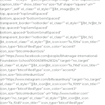
caption_title=”” show_titles=”no” size=”full” shape=”square” url=””
target=”_self” el_class=”” el_style=””][/bt_image][bt_hr
top_spaced=”topSmallSpaced”
bottom_spaced=”bottomSemiSpaced”
transparent_border=”noBorder” el_class=”” el_style=””][/bt_hr][bt_hr
top_spaced=”topSemiSpaced”
bottom_spaced=”bottomSmallSpaced”
transparent_border=”noBorder” el_class=”” el_style=””][/bt_hr]
[bt_icons el_class=”” el_style=””][bt_icon icon=”fa_f09a” icon_title=””
icon_type=”btIcoFilledType” icon_color=”accent1″
icon_size=”btIcoMediumSize”
url=”https://www.facebook.com/people/Bhatnagar-International-
Foundation-School/100063819428324/” target=”no_target”
el_class=”” el_style=””][/bt_icon][bt_icon icon=”fa_f16d” icon_title=””
icon_type=”btIcoFilledType” icon_color=”accent2″
icon_size=”btIcoMediumSize”
url=”https://www.instagram.com/bifsvasantkunj/” target=”no_target”
el_class=”” el_style=””][/bt_icon][bt_icon icon=”fa_f099″ icon_title=””
icon_type=”btIcoFilledType” icon_color=”accent3″
icon_size=”btIcoMediumSize” url=”http://www.twitter.com”
target=”no_target” el_class=”” el_style=””][/bt_icon][bt_icon
icon=”fa_f0d5″ icon_title=”” icon_type=”btIcoFilledType”