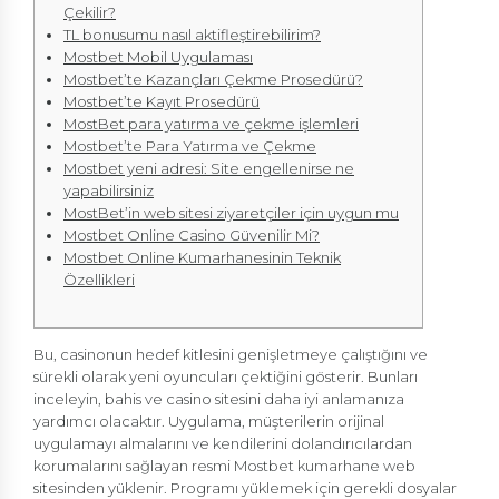
Çekilir?
TL bonusumu nasıl aktifleştirebilirim?
Mostbet Mobil Uygulaması
Mostbet’te Kazançları Çekme Prosedürü?
Mostbet’te Kayıt Prosedürü
MostBet para yatırma ve çekme işlemleri
Mostbet’te Para Yatırma ve Çekme
Mostbet yeni adresi: Site engellenirse ne
yapabilirsiniz
MostBet’in web sitesi ziyaretçiler için uygun mu
Mostbet Online Casino Güvenilir Mi?
Mostbet Online Kumarhanesinin Teknik
Özellikleri
Bu, casinonun hedef kitlesini genişletmeye çalıştığını ve
sürekli olarak yeni oyuncuları çektiğini gösterir. Bunları
inceleyin, bahis ve casino sitesini daha iyi anlamanıza
yardımcı olacaktır. Uygulama, müşterilerin orijinal
uygulamayı almalarını ve kendilerini dolandırıcılardan
korumalarını sağlayan resmi Mostbet kumarhane web
sitesinden yüklenir. Programı yüklemek için gerekli dosyalar