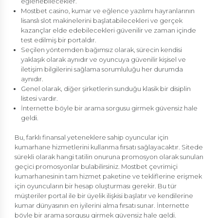
eğlenebilecekler.
Mostbet casino, kumar ve eğlence yazılımı hayranlarının
lisanslı slot makinelerini başlatabilecekleri ve gerçek
kazançlar elde edebilecekleri güvenilir ve zaman içinde
test edilmiş bir portaldır.
Seçilen yöntemden bağımsız olarak, sürecin kendisi
yaklaşık olarak aynıdır ve oyuncuya güvenilir kişisel ve
iletişim bilgilerini sağlama sorumluluğu her durumda
aynıdır.
Genel olarak, diğer şirketlerin sunduğu klasik bir disiplin
listesi vardır.
İnternette böyle bir arama sorgusu girmek güvensiz hale
geldi.
Bu, farklı finansal yeteneklere sahip oyuncular için
kumarhane hizmetlerini kullanma fırsatı sağlayacaktır. Sitede
sürekli olarak hangi tatilin onuruna promosyon olarak sunulan
geçici promosyonlar bulabilirsiniz. Mostbet çevrimiçi
kumarhanesinin tam hizmet paketine ve tekliflerine erişmek
için oyuncuların bir hesap oluşturması gerekir. Bu tür
müşteriler portal ile bir üyelik ilişkisi başlatır ve kendilerine
kumar dünyasının en iyilerini alma fırsatı sunar. İnternette
böyle bir arama sorgusu girmek güvensiz hale geldi.