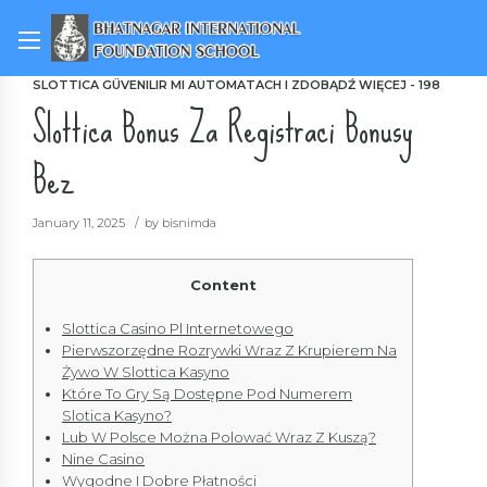
SLOTTICA GÜVENILIR MI AUTOMATACH I ZDOBĄDŹ WIĘCEJ - 198
Slottica Bonus Za Registraci Bonusy
Bez
January 11, 2025
by bisnimda
Content
Slottica Casino Pl Internetowego
Pierwszorzędne Rozrywki Wraz Z Krupierem Na
Żywo W Slottica Kasyno
Które To Gry Są Dostępne Pod Numerem
Slotica Kasyno?
Lub W Polsce Można Polować Wraz Z Kuszą?
Nine Casino
Wygodne I Dobre Płatności