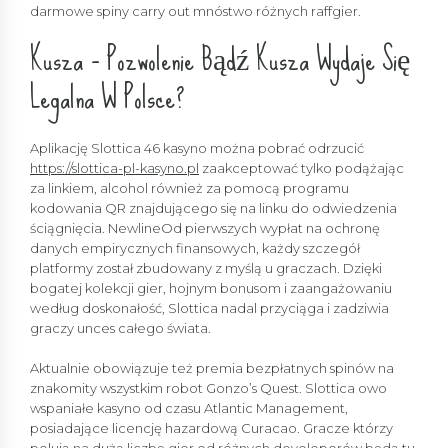
darmowe spiny carry out mnóstwo różnych raffgier.
Kusza – Pozwolenie Bądź Kusza Wydaje Się
Legalna W Polsce?
Aplikację Slottica 46 kasyno można pobrać odrzucić
https://slottica-pl-kasyno.pl
zaakceptować tylko podążając
za linkiem, alcohol również za pomocą programu
kodowania QR znajdującego się na linku do odwiedzenia
ściągnięcia. NewlineOd pierwszych wypłat na ochronę
danych empirycznych finansowych, każdy szczegół
platformy został zbudowany z myślą u graczach. Dzięki
bogatej kolekcji gier, hojnym bonusom i zaangażowaniu
według doskonałość, Slottica nadal przyciąga i zadziwia
graczy unces całego świata.
Aktualnie obowiązuje też premia bezpłatnych spinów na
znakomity wszystkim robot Gonzo’s Quest. Slottica owo
wspaniałe kasyno od czasu Atlantic Management,
posiadające licencję hazardową Curacao. Gracze którzy