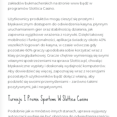
zakładów bukmacherskich na stronie www bądź w
programów Slottica Casino.
Użytkownicy produktów mogą cieszyć się prostym i
błyskawicznym dostępem do odwiedzenia kasyna, płynnym
uruchamianiem gier oraz stabilnością działania, jak
zapewnia wyjątkowe wrażenia z rozrywki. Dzięki takowej
mobilności i funkcjonalności, aplikacja świadczy około 40%
wszelkich logowań do kasyna, w czasie wówczas gdy
pozostałe 60% graczy upodobała sobie korzystać wraz z
klasy przeglądarkowej. Gracze chętnie wymieniają się swymi
własnymi spostrzeżeniami na sprawa Slottica pl, chwaląc
błyskawiczne wypłaty i doskonałą wydajność komputerów.
Aby dowiedzieć się więcej, zapoznaj się wraz z recenzjami
pozostałych użytkowników bądź dołącz własną, aby
podzielić się swoimi przemyśleniami – zarówno takimi
pozytywnymi, jak i negatywnymi.
Turnieje I Premie Sportowe W Slottica Casino
Podobnie jak w mnóstwo innych stanach, uprawa wyjąwszy
autoryzacji wydaje się być obniżona do odwiedzenia sześciu