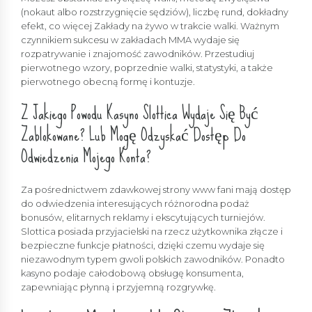
(nokaut albo rozstrzygnięcie sędziów), liczbę rund, dokładny
efekt, co więcej Zakłady na żywo w trakcie walki. Ważnym
czynnikiem sukcesu w zakładach MMA wydaje się
rozpatrywanie i znajomość zawodników. Przestudiuj
pierwotnego wzory, poprzednie walki, statystyki, a także
pierwotnego obecną formę i kontuzje.
Z Jakiego Powodu Kasyno Slottica Wydaje Się Być
Zablokowane? Lub Mogę Odzyskać Dostęp Do
Odwiedzenia Mojego Konta?
Za pośrednictwem zdawkowej strony www fani mają dostęp
do odwiedzenia interesujących różnorodna podaż
bonusów, elitarnych reklamy i ekscytujących turniejów.
Slottica posiada przyjacielski na rzecz użytkownika złącze i
bezpieczne funkcje płatności, dzięki czemu wydaje się
niezawodnym typem gwoli polskich zawodników. Ponadto
kasyno podaje całodobową obsługę konsumenta,
zapewniając płynną i przyjemną rozgrywkę.