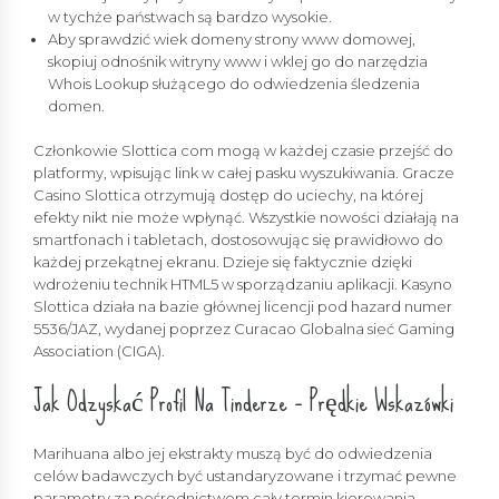
w tychże państwach są bardzo wysokie.
Aby sprawdzić wiek domeny strony www domowej,
skopiuj odnośnik witryny www i wklej go do narzędzia
Whois Lookup służącego do odwiedzenia śledzenia
domen.
Członkowie Slottica com mogą w każdej czasie przejść do
platformy, wpisując link w całej pasku wyszukiwania. Gracze
Casino Slottica otrzymują dostęp do uciechy, na której
efekty nikt nie może wpłynąć. Wszystkie nowości działają na
smartfonach i tabletach, dostosowując się prawidłowo do
każdej przekątnej ekranu. Dzieje się faktycznie dzięki
wdrożeniu technik HTML5 w sporządzaniu aplikacji. Kasyno
Slottica działa na bazie głównej licencji pod hazard numer
5536/JAZ, wydanej poprzez Curacao Globalna sieć Gaming
Association (CIGA).
Jak Odzyskać Profil Na Tinderze – Prędkie Wskazówki
Marihuana albo jej ekstrakty muszą być do odwiedzenia
celów badawczych być ustandaryzowane i trzymać pewne
parametry za pośrednictwem cały termin kierowania