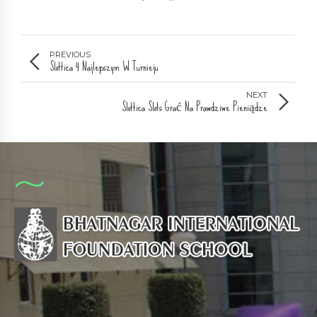
PREVIOUS
Slottica 4 Najlepszym W Turnieju
NEXT
Slottica Slots Grać Na Prawdziwe Pieniądze