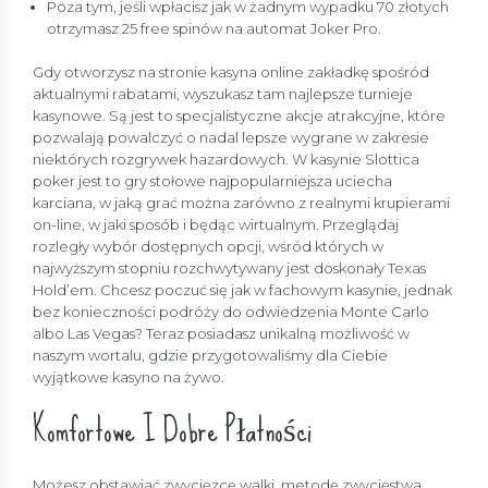
Poza tym, jeśli wpłacisz jak w żadnym wypadku 70 złotych
otrzymasz 25 free spinów na automat Joker Pro.
Gdy otworzysz na stronie kasyna online zakładkę spośród
aktualnymi rabatami, wyszukasz tam najlepsze turnieje
kasynowe. Są jest to specjalistyczne akcje atrakcyjne, które
pozwalają powalczyć o nadal lepsze wygrane w zakresie
niektórych rozgrywek hazardowych. W kasynie Slottica
poker jest to gry stołowe najpopularniejsza uciecha
karciana, w jaką grać można zarówno z realnymi krupierami
on-line, w jaki sposób i będąc wirtualnym. Przeglądaj
rozległy wybór dostępnych opcji, wśród których w
najwyższym stopniu rozchwytywany jest doskonały Texas
Hold’em. Chcesz poczuć się jak w fachowym kasynie, jednak
bez konieczności podróży do odwiedzenia Monte Carlo
albo Las Vegas? Teraz posiadasz unikalną możliwość w
naszym wortalu, gdzie przygotowaliśmy dla Ciebie
wyjątkowe kasyno na żywo.
Komfortowe I Dobre Płatności
Możesz obstawiać zwycięzcę walki, metodę zwycięstwa