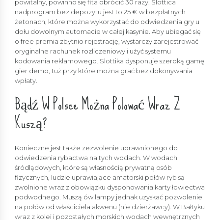
powitalny, powinno się fita obrócić 30 razy. Slottica
nadprogram bez depozytu jest to 25 € w bezpłatnych
żetonach, które można wykorzystać do odwiedzenia gry u
dołu dowolnym automacie w całej kasynie. Aby ubiegać się
o free premia zbytnio rejestrację, wystarczy zarejestrować
oryginalne rachunek rozliczeniowy i użyć systemu
kodowania reklamowego. Slottika dysponuje szeroką gamę
gier demo, tuż przy które można grać bez dokonywania
wpłaty.
Bądź W Polsce Można Polować Wraz Z
Kuszą?
Konieczne jest także zezwolenie uprawnionego do
odwiedzenia rybactwa na tych wodach. W wodach
śródlądowych, które są własnością prywatną osób
fizycznych, ludzie uprawiające amatorski połów ryb są
zwolnione wraz z obowiązku dysponowania karty łowiectwa
podwodnego. Muszą ów lampy jednak uzyskać pozwolenie
na połów od właściciela akwenu (nie dzierżawcy). W Bałtyku
wraz z kolei i pozostałych morskich wodach wewnętrznych