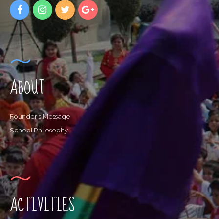
ABOUT
Founder’s Message
School Philosophy
ACTIVITIES