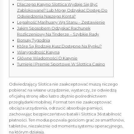
Dlaczego Kasyno Slottica Wydaje Się Być
Zablokowane? Lub Mogę Odzyskać Dostęp Do
Odwiedzenia Naszego Konta?
Legalność Marihuany Wg Stanu – Zestawienie
Jakim Sposobem Odzyskać Rachunek
Rozliczeniowy Na Tinderze – Szybkie Rady
Bonusy Tygodnia
Które Są Rodzaje Kusz Dostępne Na Rynku?
Wiarygodność Kasyna
Główne Wiadomości O Kasynie
Turnieje I Premie Sportowe W Slottica Casino
Odwiedzający Slotica nie zaakceptować muszą niczego
pobierać na własne urządzenie, wystarczy, że odwiedzą
oficjalną stronę albo lustro zbytnio pośrednictwem
przeglądarki mobilnej. Format ten nie zaakceptować
obciąża urządzenia, odrzucić absorbuje pamięci,
zachowując bezpieczeństwo batalii i Slottica 36 stabilność
płatności. Ten modus pozwala gościom grać ze smartfonów,
tabletów, niezależnie od momentu systemu operacyjnego,
na którym działają.