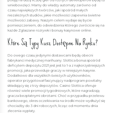
polują na dużą liczbę gier od różnych developerów będą tu
wniebowzięci. Mamy do władzy automaty zarówno od
czasu największych twórców, jak i spośród małych
niezależnych studiów, jakie możliwości zapewnia świetne
możliwości zabawy. Naszym celem wydaje się bycie
pomieszczeniem, do odwiedzenia którego zwrócicie się na
każde Zglaszane rozrywki i bonusy kasynowe online.
Które Są Typy Kusz Dostępne Na Rynku?
Do owego czasu jedynymi dostawcami będą obecni
fabrykanci medycznej marihuany. Slottica bonus spośród
deficytem depozytu 2021 jest jest to 1-a z najkorzystniejszych
promocji, jaka przewiduje graczy w niniejszym kasynie.
Dodatkowo dla wszystkich świeżych użytkowników,
operator przygotował fascynujący nadprogram powitalny
składający się z trzy depozytów. Casino Slottica oferuje
również wiele promocji tygodniowych, które nagradzają
gracza bezpłatnymi obrotami. Choć w przypadku przelewu
bankowego, okres oczekiwania na środki może wydłużyć się
chociażby do 3 dni roboczych, licząc od momentu dnia
zlecenia wypłaty.