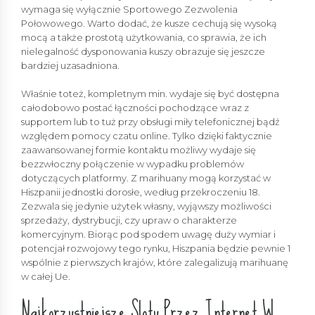
wymaga się wyłącznie Sportowego Zezwolenia
Połowowego. Warto dodać, że kusze cechują się wysoką
mocą a także prostotą użytkowania, co sprawia, że ich
nielegalność dysponowania kuszy obrazuje się jeszcze
bardziej uzasadniona.
Właśnie toteż, kompletnym min. wydaje się być dostępna
całodobowo postać łączności pochodzące wraz z
supportem lub to tuż przy obsługi miły telefonicznej bądź
względem pomocy czatu online. Tylko dzięki faktycznie
zaawansowanej formie kontaktu możliwy wydaje się
bezzwłoczny połączenie w wypadku problemów
dotyczących platformy. Z marihuany mogą korzystać w
Hiszpanii jednostki dorosłe, według przekroczeniu 18.
Zezwala się jedynie użytek własny, wyjąwszy możliwości
sprzedaży, dystrybucji, czy upraw o charakterze
komercyjnym. Biorąc pod spodem uwagę duży wymiar i
potencjał rozwojowy tego rynku, Hiszpania będzie pewnie 1
wspólnie z pierwszych krajów, które zalegalizują marihuanę
w całej Ue.
Najkorzystniejsze Sloty Przez Internet W