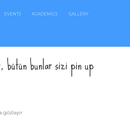
EVENTS
ACADEMICS
GALLERY
, bütün bunlar sizi pin up
a gözləyir