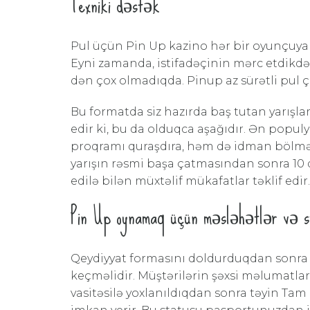
Texniki dəstək
Pul üçün Pin Up kazino hər bir oyunçuya r
Eyni zamanda, istifadəçinin mərc etdik
dən çox olmadıqda. Pinup az sürətli pul ç
Bu formatda siz hazırda baş tutan yarışlar
edir ki, bu da olduqca aşağıdır. Ən popu
proqramı quraşdıra, həm də idman bölmə
yarışın rəsmi başa çatmasından sonra 10 d
edilə bilən müxtəlif mükafatlar təklif edir.
Pin Up oynamaq üçün məsləhətlər və st
Qeydiyyat formasını doldurduqdan sonra 
keçməlidir. Müştərilərin şəxsi məlumatlar
vasitəsilə yoxlanıldıqdan sonra təyin Tam