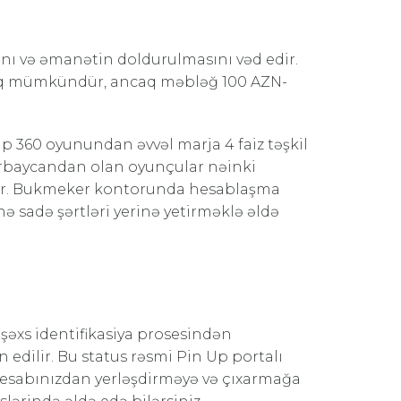
ını və əmanətin doldurulmasını vəd edir.
maq mümkündür, ancaq məbləğ 100 AZN-
.
 Up 360 oyunundan əvvəl marja 4 faiz təşkil
zərbaycandan olan oyunçular nəinki
lər. Bukmeker kontorunda hesablaşma
ə sadə şərtləri yerinə yetirməklə əldə
əxs identifikasiya prosesindən
edilir. Bu status rəsmi Pin Up portalı
 hesabınızdan yerləşdirməyə və çıxarmağa