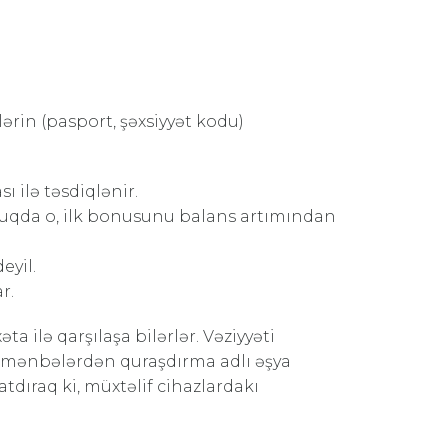
rin (pasport, şəxsiyyət kodu)
ı ilə təsdiqlənir.
uqda o, ilk bonusunu balans artımından
yil.
r.
ilə qarşılaşa bilərlər. Vəziyyəti
 mənbələrdən quraşdırma adlı əşya
dıraq ki, müxtəlif cihazlardakı