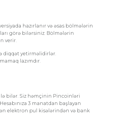
 versiyada hazırlanır və əsas bölmələrin
ları görə bilərsiniz. Bölmələrin
 verir.
diqqət yetirməlidirlər.
ırmamaq lazımdır.
ə bilər. Siz həmçinin Pincoinləri
r. Hesabınıza 3 manatdan başlayan
ən elektron pul kisələrindən və bank