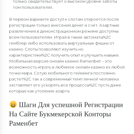
только свидетельствует о высоком уровне заботы
том пользователях.
В первом варианте доступ к слотам откроется после
регистрации только внесения денег и счет. Азартные
развлечения в демонстрационном режиме доступны
всем пользователям. Играя в такие автоматы%2C
гемблер либо использовать виртуальные фишки от
казино. Слоты позволяют изучить но
характеристики%2C получить опыт и улучшить навыки.
Мобильная версия онлайн казино Ramenbet – это
возможность играть в любимое онлайн казино из любой
точки мира. Сотую мобильного гейминга постоянно
растет%2C так а современный темп личной человека
заставляет его ускорять все процессы%2C пусть даже
которые как утоление азарта.
Шаги Для успешной Регистрации
На Сайте Букмекерской Конторы
Раменбет