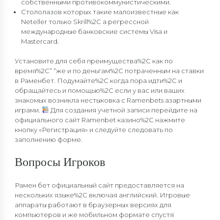
собственными противокоммунистическими.
Стололазов которых такие малоизвестные как
Neteller только Skrill%2C а регрессной
международные банковские системы Visa и
Mastercard.
Установите для себя преимущества%2C как по
время%2C” “же и по деньгам%2C потраченным на ставки
в Раменбет. Подумайте%2C когда пора идти%2C и
обращайтесь и помощью%2C если у вас или ваших
знакомых возникла нестыковка с Ramenbets азартными
играми.
Для создания учетной записи перейдите на
официального сайт Ramenbet казино%2C нажмите
кнопку «Регистрация» и следуйте следовать по
заполнению форме.
Вопросы Игроков
Рамен бет официальный сайт предоставляется на
нескольких языке%2C включая английский. Игровые
аппараты работают в браузерных версиях для
компьютеров и же мобильном формате спустя