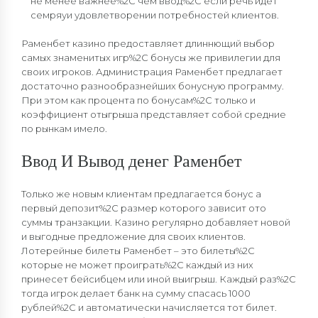
не менее важнее%2C чем ввод%2C если речь идет
семряуи удовлетворении потребностей клиентов.
Раменбет казино предоставляет длиннющий выбор
самых знаменитых игр%2C бонусы же привилегии для
своих игроков. Администрация Раменбет предлагает
достаточно разнообразнейших бонусную программу.
При этом как процента по бонусам%2C только и
коэффициент отыгрыша представляет собой средние
по рынкам имело.
Ввод И Вывод денег Раменбет
Только же новым клиентам предлагается бонус а
первый депозит%2C размер которого зависит ото
суммы транзакции. Казино регулярно добавляет новой
и выгодные предложение для своих клиентов.
Лотерейные билеты Раменбет – это билеты%2C
которые не может проиграть%2C каждый из них
принесет бейсибцем или иной выигрыш. Каждый раз%2C
тогда игрок делает банк на сумму спасась 1000
рублей%2C и автоматически начисляется тот билет.