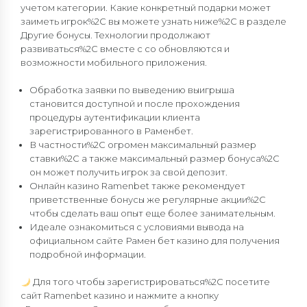
учетом категории. Какие конкретный подарки может
заиметь игрок%2C вы можете узнать ниже%2C в разделе
Другие бонусы. Технологии продолжают
развиваться%2C вместе с со обновляются и
возможности мобильного приложения.
Обработка заявки по выведению выигрыша
становится доступной и после прохождения
процедуры аутентификации клиента
зарегистрированного в Раменбет.
В частности%2C огромен максимальный размер
ставки%2C а также максимальный размер бонуса%2C
он может получить игрок за свой депозит.
Онлайн казино Ramenbet также рекомендует
приветственные бонусы же регулярные акции%2C
чтобы сделать ваш опыт еще более занимательным.
Идеале ознакомиться с условиями вывода на
официальном сайте Рамен бет казино для получения
подробной информации.
Для того чтобы зарегистрироваться%2C посетите
сайт Ramenbet казино и нажмите а кнопку