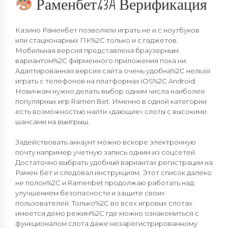
Раменбет%3A Верификация
Казино Раменбет позволяли играть не и с ноутбуков
или стационарных ПК%2C только и с гаджетов.
Мобильная версия представлена браузерным
вариантом%2C фирменного приложения пока ни.
Адаптированная версия сайта очень удобна%2C нельзя
играть с телефонов на платформах iOS%2C Android.
Новичкам нужно делать выбор одним числа наиболее
популярных игр Ramen Bet. Именно в одной категории
есть возможностью найти «дающие» слоты с высокими
шансами на выигрыш.
Задействовать аккаунт можно вскоре электронную
почту например учетную запись одним из соцсетей.
Достаточно выбрать удобный вариантах регистрации на
Рамен Бет и следовал инструкциям. Этот список далеко
не полон%2C и Ramenbet продолжаю работать над
улучшением безопасности и защите своих
пользователей. Только%2C во всех игровых слотах
имеется демо режим%2C где можно ознакомиться с
функционалом слота даже незарегистрированному