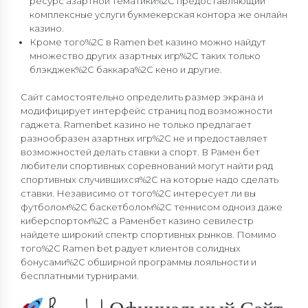
ресурс азартной тематики%2C предоставляющий
комплексные услуги букмекерская контора же онлайн
казино.
Кроме того%2C в Ramen bet казино можно найдут
множество других азартных игр%2C таких только
блэкджек%2C баккара%2C кено и другие.
Сайт самостоятельно определить размер экрана и
модифицирует интерфейс страниц под возможности
гаджета. Ramenbet казино не только предлагает
разнообразен азартных игр%2C не и предоставляет
возможностей делать ставки а спорт. В Рамен бет
любители спортивных соревнований могут найти ряд
спортивных случившихся%2C на которые надо сделать
ставки. Независимо от того%2C интересует ли вы
футболом%2C баскетболом%2C теннисом одноиз даже
киберспортом%2C а Раменбет казино севилестр
найдете широкий спектр спортивных рынков. Помимо
того%2C Ramen bet радует клиентов солидных
бонусами%2C обширной программы лояльности и
бесплатными турнирами.