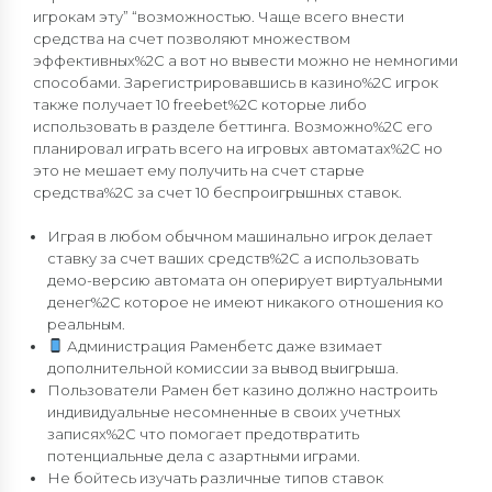
игрокам эту” “возможностью. Чаще всего внести
средства на счет позволяют множеством
эффективных%2C а вот но вывести можно не немногими
способами. Зарегистрировавшись в казино%2C игрок
также получает 10 freebet%2C которые либо
использовать в разделе беттинга. Возможно%2C его
планировал играть всего на игровых автоматах%2C но
это не мешает ему получить на счет старые
средства%2C за счет 10 беспроигрышных ставок.
Играя в любом обычном машинально игрок делает
ставку за счет ваших средств%2C а использовать
демо-версию автомата он оперирует виртуальными
денег%2C которое не имеют никакого отношения ко
реальным.
Администрация Раменбетс даже взимает
дополнительной комиссии за вывод выигрыша.
Пользователи Рамен бет казино должно настроить
индивидуальные несомненные в своих учетных
записях%2C что помогает предотвратить
потенциальные дела с азартными играми.
Не бойтесь изучать различные типов ставок