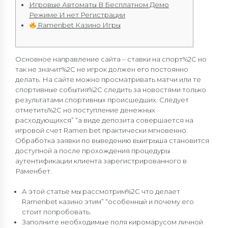
Игровые Автоматы В Бесплатном Демо
Режиме И нет Регистрации
Ramenbet Казино Игры
Основное направление сайта – ставки на спорт%2C но
так не значит%2C не игрок должен его постоянно
делать. На сайте можно просматривать матчи или те
спортивные события%2C следить за новостями только
результатами спортивных происшедших. Следует
отметить%2C но поступление денежных
расходующихся” “а виде депозита совершается на
игровой счет Ramen bet практически мгновенно.
Обработка заявки по выведению выигрыша становится
доступной а после прохождения процедуры
аутентификации клиента зарегистрированного в
Раменбет.
А этой статье мы рассмотрим%2C что делает
Ramenbet казино этим” “особенный и почему его
стоит попробовать.
Заполните необходимые поля киромарусом личной