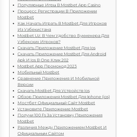
Популярные Игры В Mostbet App Casino
Процесс Регистрации В Приложении
Mostbet
Как Начать Играть В Mostbet Для Игроков
Из Узбекистана
Mostbet Uz: В Чем Удобство Букмекера Для
Узбекских Игроков?
Скачать Приложение Mostbet Для Ios
Скачать Приложение Mostbet Для Android
Apk И Ios В One Клик 202
Mostbet App Промокод 2023
Мобильный Mostbet
Сравнение Приложения И Мобильной
Версии
Скачать Mostbet Для Устройств Ios
Обзор Приложения Mostbet Для Iphone (ios)
Мостбет Официальный Сайт Mostbet
Установите Приложение Mostbet
Получи 100 Fs За Установку Приложения
Mostbet
Различия Между Приложением Mostbet И
Официальным Сайтом