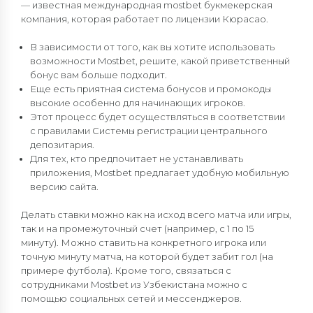
— известная международная mostbet букмекерская
компания, которая работает по лицензии Кюрасао.
В зависимости от того, как вы хотите использовать
возможности Mostbet, решите, какой приветственный
бонус вам больше подходит.
Еще есть приятная система бонусов и промокоды
высокие особенно для начинающих игроков.
Этот процесс будет осуществляться в соответствии
с правилами Системы регистрации центрального
депозитария.
Для тех, кто предпочитает не устанавливать
приложения, Mostbet предлагает удобную мобильную
версию сайта.
Делать ставки можно как на исход всего матча или игры,
так и на промежуточный счет (например, с 1 по 15
минуту). Можно ставить на конкретного игрока или
точную минуту матча, на которой будет забит гол (на
примере футбола). Кроме того, связаться с
сотрудниками Mostbet из Узбекистана можно с
помощью социальных сетей и мессенджеров.