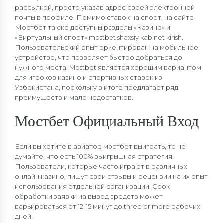
рассылкой, просто указав адрес своей электронной
почты в профиле. Помимо ставок на спорт, на сайте
Мостбет также доступны разделы «Казино» и
«Виртуальный спорт» mostbet shaxsiy kabinet kirish.
Пользовательский опыт ориентирован на мобильное
устройство, что позволяет быстро добраться до
нужного места. Mostbet является хорошим вариантом
для игроков казино и спортивных ставок из
Узбекистана, поскольку в итоге предлагает ряд
преимуществ и мало недостатков.
Мостбет Официальный Вход
Если вы хотите в авиатор мостбет выиграть, то не
думайте, что есть 100% выигрышная стратегия.
Пользователи, которые часто играют в различных
онлайн казино, пишут свои отзывы и рецензии на их опыт
использования отдельной организации. Срок
обработки заявки на вывод средств может
варьироваться от 12-15 минут до three or more рабочих
дней.