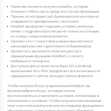
Также вы сможете получить кешбек, который
поможет отбить часть средств в случае проигрыша.
Причин, по которым сайт букмекерской конторы не
открывается одновременно, несколько.
MostBet предлагает хорошие условия, неплохую
линию с подробной росписью не только на топовые,
но и игры с невысоким рейтингом.
Связано это с тонкостями и нюансами местного
законодательства о деятельности букмекеров.
Кроме того, вы можете получить доступ к
официальным функциям Mostbet со своего
мобильного телефона.
Доступное для устройств на базе iOS и Android,
приложение Мостбет предлагает все возможности
официального сайта в легкодоступном формате.
Чтобы получить бонус в приложении Mostbet, вы
должны выбрать бонус, которым хотите
воспользоваться, и выполнить условия, изложенные в
положениях и условиях. Чтобы получить максимальный
опыт и воспользоваться всеми последними функциями и
обновлениями, очень важно постоянно обновлять