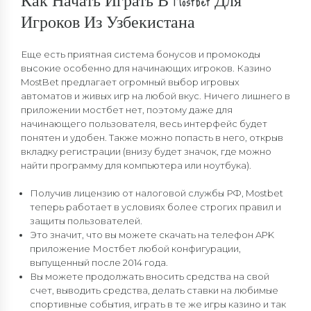
Как Начать Играть В Mostbet Для
Игроков Из Узбекистана
Еще есть приятная система бонусов и промокоды
высокие особенно для начинающих игроков. Казино
MostBet предлагает огромный выбор игровых
автоматов и живых игр на любой вкус. Ничего лишнего в
приложении мостбет нет, поэтому даже для
начинающего пользователя, весь интерфейс будет
понятен и удобен. Также можно попасть в него, открыв
вкладку регистрации (внизу будет значок, где можно
найти программу для компьютера или ноутбука).
Получив лицензию от налоговой службы РФ, Mostbet
теперь работает в условиях более строгих правил и
защиты пользователей.
Это значит, что вы можете скачать на телефон APK
приложение Мостбет любой конфигурации,
выпущенный после 2014 года.
Вы можете продолжать вносить средства на свой
счет, выводить средства, делать ставки на любимые
спортивные события, играть в те же игры казино и так