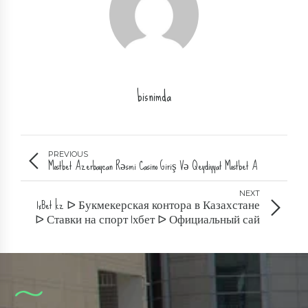
bisnimda
PREVIOUS
Mostbet Azerbaycan Rəsmi Casino Giriş Və Qeydiyyat Mostbet A
NEXT
1xBet kz ᐅ Букмекерская контора в Казахстане
ᐅ Ставки на спорт 1хбет ᐅ Официальный сай