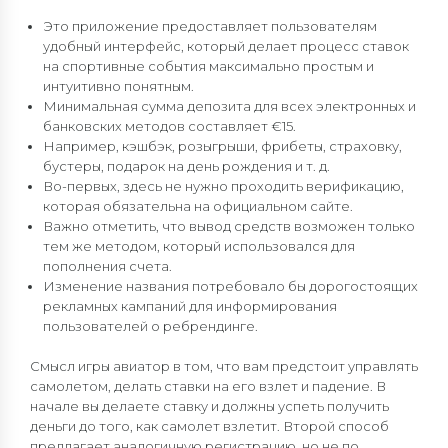
Это приложение предоставляет пользователям
удобный интерфейс, который делает процесс ставок
на спортивные события максимально простым и
интуитивно понятным.
Минимальная сумма депозита для всех электронных и
банковских методов составляет €15.
Например, кэшбэк, розыгрыши, фрибеты, страховку,
бустеры, подарок на день рождения и т. д.
Во-первых, здесь не нужно проходить верификацию,
которая обязательна на официальном сайте.
Важно отметить, что вывод средств возможен только
тем же методом, который использовался для
пополнения счета.
Изменение названия потребовало бы дорогостоящих
рекламных кампаний для информирования
пользователей о ребрендинге.
Смысл игры авиатор в том, что вам предстоит управлять
самолетом, делать ставки на его взлет и падение. В
начале вы делаете ставку и должны успеть получить
деньги до того, как самолет взлетит. Второй способ
предлагает аналогичную регистрацию, но не по