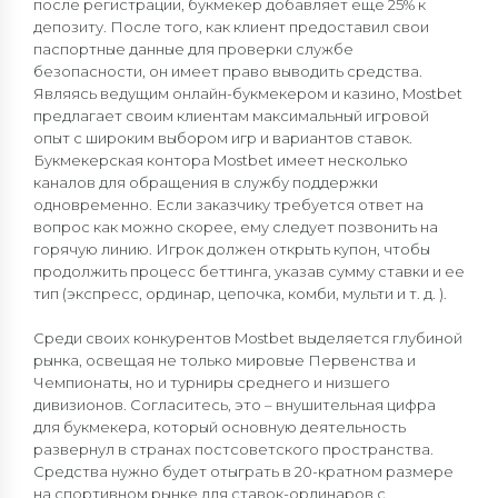
после регистрации, букмекер добавляет еще 25% к
депозиту. После того, как клиент предоставил свои
паспортные данные для проверки службе
безопасности, он имеет право выводить средства.
Являясь ведущим онлайн-букмекером и казино, Mostbet
предлагает своим клиентам максимальный игровой
опыт с широким выбором игр и вариантов ставок.
Букмекерская контора Mostbet имеет несколько
каналов для обращения в службу поддержки
одновременно. Если заказчику требуется ответ на
вопрос как можно скорее, ему следует позвонить на
горячую линию. Игрок должен открыть купон, чтобы
продолжить процесс беттинга, указав сумму ставки и ее
тип (экспресс, ординар, цепочка, комби, мульти и т. д. ).
Среди своих конкурентов Mostbet выделяется глубиной
рынка, освещая не только мировые Первенства и
Чемпионаты, но и турниры среднего и низшего
дивизионов. Согласитесь, это – внушительная цифра
для букмекера, который основную деятельность
развернул в странах постсоветского пространства.
Средства нужно будет отыграть в 20-кратном размере
на спортивном рынке для ставок-ординаров с