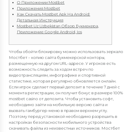
О Приложении Mostbet
Приложения Mostbet
Как Скачать Mostbet Apk На Android:
Детальная Инструкция
Mostbet Uz Uzbekistan Обзор Букмекера,
Приложение Google Android, Ios
Чтобы обойти блокировку можно использовать зеркало
Мостбет – копию сайта букмекерской конторы,
размещенную на другом URL-адресе. У игроков есть
возможность следить за ходом встреч по
видеотрансляциям, инфографике и спортивной
статистике, которая регулярно обновляется онлайн.
Если игрок сделает первый депозит в течение 7 дней с
момента регистрации, он получит бонус в размере 100%
mostbet casino от депозита. Чтобы установить софт,
необходимо зайти на мобильную версию сайта и
вызвать гамбургер-меню в правом верхнем углу.
Поэтому перед установкой необходимо разрешить в
настройках безопасности мобильного устройства
скачивать файлы из неизвестных источников. Мостбет