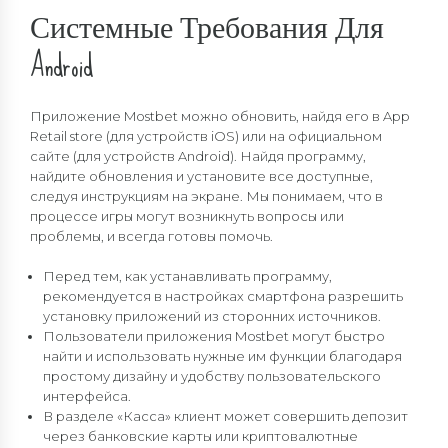
Системные Требования Для
Android
Приложение Mostbet можно обновить, найдя его в App
Retail store (для устройств iOS) или на официальном
сайте (для устройств Android). Найдя программу,
найдите обновления и установите все доступные,
следуя инструкциям на экране. Мы понимаем, что в
процессе игры могут возникнуть вопросы или
проблемы, и всегда готовы помочь.
Перед тем, как устанавливать программу,
рекомендуется в настройках смартфона разрешить
установку приложений из сторонних источников.
Пользователи приложения Mostbet могут быстро
найти и использовать нужные им функции благодаря
простому дизайну и удобству пользовательского
интерфейса.
В разделе «Касса» клиент может совершить депозит
через банковские карты или криптовалютные