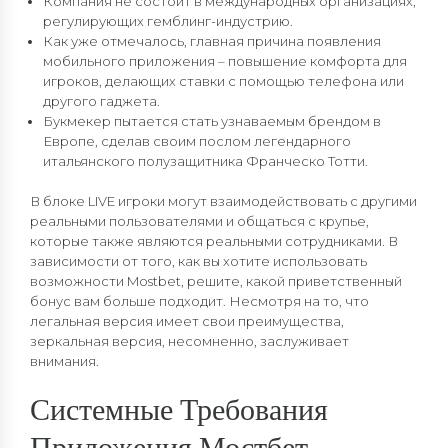
Компания не состоит в международных организациях,
регулирующих гемблинг-индустрию.
Как уже отмечалось, главная причина появления
мобильного приложения – повышение комфорта для
игроков, делающих ставки с помощью телефона или
другого гаджета.
Букмекер пытается стать узнаваемым брендом в
Европе, сделав своим послом легендарного
итальянского полузащитника Франческо Тотти.
В блоке LIVE игроки могут взаимодействовать с другими
реальными пользователями и общаться с крупье,
которые также являются реальными сотрудниками. В
зависимости от того, как вы хотите использовать
возможности Mostbet, решите, какой приветственный
бонус вам больше подходит. Несмотря на то, что
легальная версия имеет свои преимущества,
зеркальная версия, несомненно, заслуживает
внимания.
Системные Требования
Приложения Мостбет