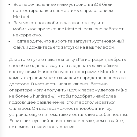
Все перечисленные ниже устройства iOS были
протестированы и совместимы с приложением
Mostbet.
Вам может понадобиться заново загрузить
мобильное приложение Mostbet, если оно работает
некорректно.
Подтвердите, что вы хотите загрузить установочный
файл, и дождитесь его загрузки на ваш телефон.
Для этого нужно нажать кнопку «Регистрация», выбрать
способ создания аккаунта и следовать дальнейшим
инструкциям. Набор бонусов в программе Мостбет на
компьютер ничем не отличался от представленного на
десктопе. В частности, новые клиенты беттинг-
оператора могли получить +125% к первому депозиту (но
не более 3 hundred €). Чтобы подобрать наиболее
подходящее развлечение, стоит воспользоваться
фильтром. Он даст возможность подобрать игру,
устраивающую по тематике и остальным особенностям.
Если в них функций значительно меньше, чем на сайте,
нет смысла в их использовании.