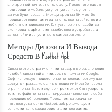
электронной почте, а по телефону. После того, как вы
подтвердите мобильную учетную запись, учетная
запись будет создана. Международная БК Мостбет
предлагает клиентам играть не только на сайте, но и в
мобильном приложении. Для установки понадобится
скопировать. apk в память мобильного устройства, а
затем найти и запустить его самостоятельно.
Методы Депозита И Вывода
Средств В Mostbet Apk
Связано это с ограничениями на азартные развлечения
и любой, связанный с ними, софт от компании Google.
Софт использует подключение по прокси, поэтому дает
доступ к играм даже если в отношении Мостбет ввели
ограничения. В этом случае игрок может быть уверен в
том, что файл не напичкан вирусами и включает в себя
последние обновления. Перед тем, как скачать и
пытаться установить Mostbet. apk, рекомендуем
ознакомиться с характеристиками программы.