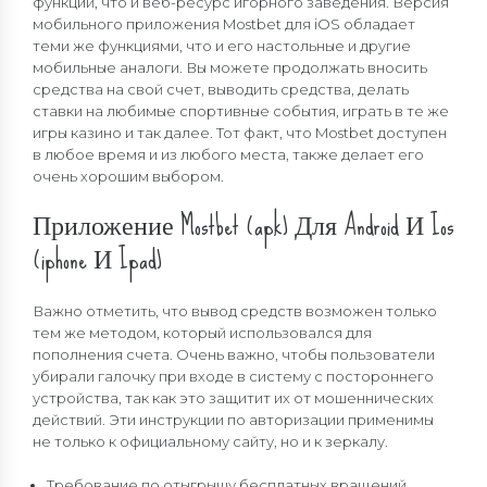
функций, что и веб-ресурс игорного заведения. Версия
мобильного приложения Mostbet для iOS обладает
теми же функциями, что и его настольные и другие
мобильные аналоги. Вы можете продолжать вносить
средства на свой счет, выводить средства, делать
ставки на любимые спортивные события, играть в те же
игры казино и так далее. Тот факт, что Mostbet доступен
в любое время и из любого места, также делает его
очень хорошим выбором.
Приложение Mostbet (apk) Для Android И Ios
(iphone И Ipad)
Важно отметить, что вывод средств возможен только
тем же методом, который использовался для
пополнения счета. Очень важно, чтобы пользователи
убирали галочку при входе в систему с постороннего
устройства, так как это защитит их от мошеннических
действий. Эти инструкции по авторизации применимы
не только к официальному сайту, но и к зеркалу.
Требование по отыгрышу бесплатных вращений