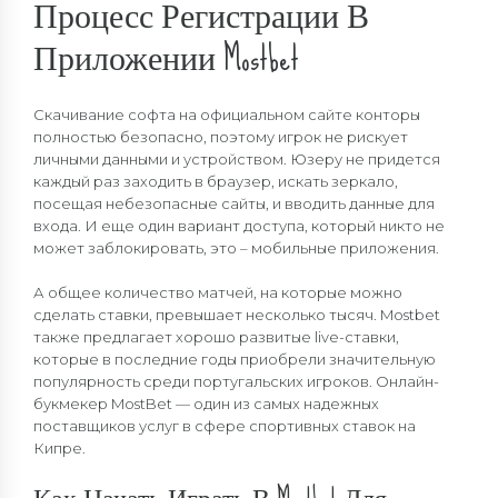
Процесс Регистрации В
Приложении Mostbet
Скачивание софта на официальном сайте конторы
полностью безопасно, поэтому игрок не рискует
личными данными и устройством. Юзеру не придется
каждый раз заходить в браузер, искать зеркало,
посещая небезопасные сайты, и вводить данные для
входа. И еще один вариант доступа, который никто не
может заблокировать, это – мобильные приложения.
А общее количество матчей, на которые можно
сделать ставки, превышает несколько тысяч. Mostbet
также предлагает хорошо развитые live-ставки,
которые в последние годы приобрели значительную
популярность среди португальских игроков. Онлайн-
букмекер MostBet — один из самых надежных
поставщиков услуг в сфере спортивных ставок на
Кипре.