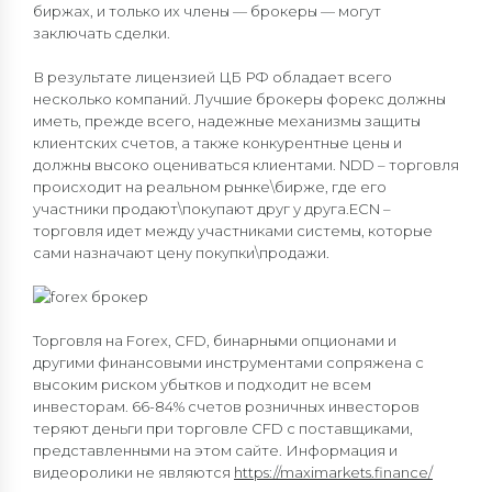
биржах, и только их члены — брокеры — могут
заключать сделки.
В результате лицензией ЦБ РФ обладает всего
несколько компаний. Лучшие брокеры форекс должны
иметь, прежде всего, надежные механизмы защиты
клиентских счетов, а также конкурентные цены и
должны высоко оцениваться клиентами. NDD – торговля
происходит на реальном рынке\бирже, где его
участники продают\покупают друг у друга.ECN –
торговля идет между участниками системы, которые
сами назначают цену покупки\продажи.
Торговля на Forex, CFD, бинарными опционами и
другими финансовыми инструментами сопряжена с
высоким риском убытков и подходит не всем
инвесторам. 66-84% счетов розничных инвесторов
теряют деньги при торговле CFD с поставщиками,
представленными на этом сайте. Информация и
видеоролики не являются
https://maximarkets.finance/