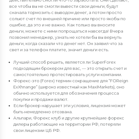
все чтобы вы не смогли вывести свои деньги, будут
сначала тормозить с выводом денег, а потом просто
сольют счет по внешней причине или просто якобы по
ошибке, да это и не важно. Как только вы вносите
деньги, можете с ними попрощаться навсегда! Вчера
позвонил менеджер, узнать не хотели бы вы вернуть
деньги, когда сказали что денег нет. Он заявил что за
свет и за телефон платите, значит деньги есть.
Лучший способ решить, является ли SuperForex
подходящим брокером для вас, — это открыть счет и
самостоятельно протестировать услуги компании.
Форекс-это (Forex) термин сокращение для “FOReign
ExXhnange” (широко известный как MaxiMarkets), оно
обычно используется для обозначения процесса
покупки и продажи валют.
Если брокер нарушает эти условия, лицензия может
быть немедленно отозвана.
Альпари, Форекс клуб и другие крупнейшие форекс
дилеры работающие на территории РФ, потеряли
свои лицензии ЦБ РФ.