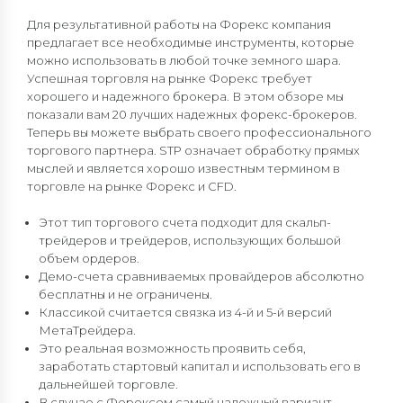
Для результативной работы на Форекс компания
предлагает все необходимые инструменты, которые
можно использовать в любой точке земного шара.
Успешная торговля на рынке Форекс требует
хорошего и надежного брокера. В этом обзоре мы
показали вам 20 лучших надежных форекс-брокеров.
Теперь вы можете выбрать своего профессионального
торгового партнера. STP означает обработку прямых
мыслей и является хорошо известным термином в
торговле на рынке Форекс и CFD.
Этот тип торгового счета подходит для скальп-
трейдеров и трейдеров, использующих большой
объем ордеров.
Демо-счета сравниваемых провайдеров абсолютно
бесплатны и не ограничены.
Классикой считается связка из 4-й и 5-й версий
МетаТрейдера.
Это реальная возможность проявить себя,
заработать стартовый капитал и использовать его в
дальнейшей торговле.
В случае с Форексом самый надежный вариант –