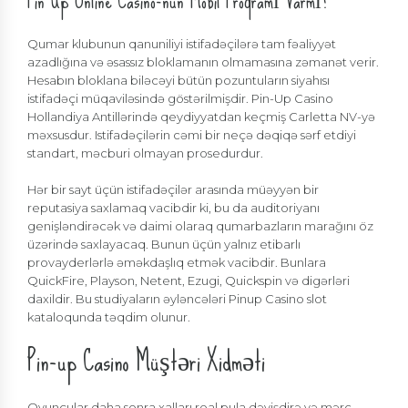
Pin Up Online Casino-nun Mobil Proqramı Varmı?
Qumar klubunun qanuniliyi istifadəçilərə tam fəaliyyət
azadlığına və əsassız bloklamanın olmamasına zəmanət verir.
Hesabın bloklana biləcəyi bütün pozuntuların siyahısı
istifadəçi müqaviləsində göstərilmişdir. Pin-Up Casino
Hollandiya Antillərində qeydiyyatdan keçmiş Carletta NV-yə
məxsusdur. Istifadəçilərin cəmi bir neçə dəqiqə sərf etdiyi
standart, məcburi olmayan prosedurdur.
Hər bir sayt üçün istifadəçilər arasında müəyyən bir
reputasiya saxlamaq vacibdir ki, bu da auditoriyanı
genişləndirəcək və daimi olaraq qumarbazların marağını öz
üzərində saxlayacaq. Bunun üçün yalnız etibarlı
provayderlərlə əməkdaşlıq etmək vacibdir. Bunlara
QuickFire, Playson, Netent, Ezugi, Quickspin və digərləri
daxildir. Bu studiyaların əyləncələri Pinup Casino slot
kataloqunda təqdim olunur.
Pin-up Casino Müştəri Xidməti
Oyunçular daha sonra xalları real pula dəyişdirə və mərc