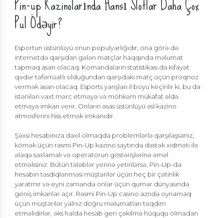
Pin-up Kazinolarında Hansı Slotlar Daha Çox
Pul Ödəyir?
Esportun üstünlüyü onun populyarlığıdır, ona görə də
internetdə qarşıdan gələn matçlar haqqında məlumat
tapmaq asan olacaq. Komandaların statistikası da kifayət
qədər təfərrüatlı olduğundan qarşıdakı matç üçün proqnoz
vermək asan olacaq. Esports yarışları il boyu keçirilir ki, bu da
istənilən vaxt mərc etməyə və möhkəm mükafat əldə
etməyə imkan verir. Onların əsas üstünlüyü əsl kazino
atmosferini hiss etmək imkanıdır.
Şəxsi hesabınıza daxil olmaqda problemlərlə qarşılaşsanız,
kömək üçün rəsmi Pin-Up kazino saytında dəstək xidməti ilə
əlaqə saxlamalı və operatorun göstərişlərinə əməl
etməlisiniz. Bütün tələblər yerinə yetirilərsə, Pin-Up-da
hesabın təsdiqlənməsi müştərilər üçün heç bir çətinlik
yaratmır və eyni zamanda onlar üçün qumar dünyasında
geniş imkanlar açır. Rəsmi Pin-Up casino aznda oynamaq
üçün müştərilər yalnız doğru məlumatları təqdim
etməlidirlər, əks halda hesab geri çəkilmə hüququ olmadan