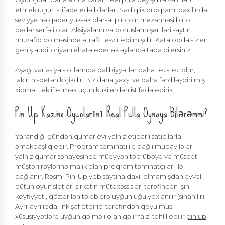
etmək üçün istifadə edə bilərlər. Sadiqlik proqramı daxilində
səviyyə nə qədər yüksək olarsa, pincoin məzənnəsi bir o
qədər sərfəli olar. Aksiyaların və bonusların şərtləri saytın
müvafiq bölməsində ətraflı təsvir edilmişdir. Kataloqda siz ən
geniş auditoriyanı əhatə edəcək əyləncə tapa bilərsiniz.
Aşağı variasiya slotlarında qalibiyyətlər daha tez-tez olur,
lakin nisbətən kiçikdir. Biz daha yaxşı və daha fərdiləşdirilmiş
xidmət təklif etmək üçün kukilərdən istifadə edirik.
Pin Up Kazino Oyunlarını Real Pulla Oynaya Bilərəmmi?
Yarandığı gündən qumar evi yalnız etibarlı satıcılarla
əməkdaşlıq edir. Proqram təminatı ilə bağlı müqavilələr
yalnız qumar sənayesində müəyyən təcrübəyə və müsbət
müştəri rəylərinə malik olan proqram təminatçıları ilə
bağlanır. Rəsmi Pin-Up veb saytına daxil olmamışdan əvvəl
bütün oyun slotları şirkətin mütəxəssisləri tərəfindən işin
keyfiyyəti, göstərilən tələblərə uyğunluğu yoxlanılır (sınanılır).
Ayrı-ayrılıqda, inkişaf etdirici tərəfindən qoyulmuş
xüsusiyyətlərə uyğun gəlməli olan gəlir faizi təhlil edilir
pin up