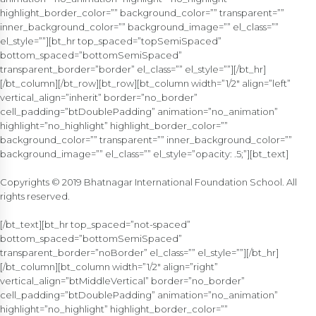
highlight_border_color=”” background_color=”” transparent=””
inner_background_color=”” background_image=”” el_class=””
el_style=””][bt_hr top_spaced=”topSemiSpaced”
bottom_spaced=”bottomSemiSpaced”
transparent_border=”border” el_class=”” el_style=””][/bt_hr]
[/bt_column][/bt_row][bt_row][bt_column width=”1/2″ align=”left”
vertical_align=”inherit” border=”no_border”
cell_padding=”btDoublePadding” animation=”no_animation”
highlight=”no_highlight” highlight_border_color=””
background_color=”” transparent=”” inner_background_color=””
background_image=”” el_class=”” el_style=”opacity: .5;”][bt_text]
Copyrights © 2019 Bhatnagar International Foundation School. All
rights reserved.
[/bt_text][bt_hr top_spaced=”not-spaced”
bottom_spaced=”bottomSemiSpaced”
transparent_border=”noBorder” el_class=”” el_style=””][/bt_hr]
[/bt_column][bt_column width=”1/2″ align=”right”
vertical_align=”btMiddleVertical” border=”no_border”
cell_padding=”btDoublePadding” animation=”no_animation”
highlight=”no_highlight” highlight_border_color=””