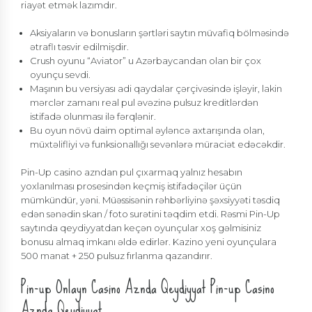
riayət etmək lazımdır.
Aksiyaların və bonusların şərtləri saytın müvafiq bölməsində
ətraflı təsvir edilmişdir.
Crush oyunu “Aviator” u Azərbaycandan olan bir çox
oyunçu sevdi.
Maşının bu versiyası adi qaydalar çərçivəsində işləyir, lakin
mərclər zamanı real pul əvəzinə pulsuz kreditlərdən
istifadə olunması ilə fərqlənir.
Bu oyun növü daim optimal əyləncə axtarışında olan,
müxtəlifliyi və funksionallığı sevənlərə müraciət edəcəkdir.
Pin-Up casino azndan pul çıxarmaq yalnız hesabın
yoxlanılması prosesindən keçmiş istifadəçilər üçün
mümkündür, yəni. Müəssisənin rəhbərliyinə şəxsiyyəti təsdiq
edən sənədin skan / foto surətini təqdim etdi. Rəsmi Pin-Up
saytında qeydiyyatdan keçən oyunçular xoş gəlmisiniz
bonusu almaq imkanı əldə edirlər. Kazino yeni oyunçulara
500 manat + 250 pulsuz fırlanma qazandırır.
Pin-up Onlayn Casino Aznda Qeydiyyat Pin-up Casino
Aznda Qeydiyyat