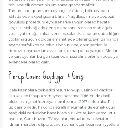
təhlükəsizlik xidmətinin ünvanına göndərməlidir.
Tamamlandıqdan sonra oyunçular ödəniş bölməsindən
istifadə edərək pul çıxara bilirlər. Nağdlaşdırma və depozit
qoyuluşu proseduru eyni ssenariyə uyğun olaraq həyata
keçirilir. Məbləğlərin geniş diapazonu istənilən məbləğdə
vəsait yatırmağa imkan verir, məsələn, kazinonun etibarlılığını
yoxlamaq üçün kiçik bir əmanət edə bilərsiniz. Eyni zamanda,
saytda sərfəli xoş gəlmisiniz bonusu var, onun şərtləri ilə
depozit qoymazdan əvvəl tanış olmaq daha yaxşıdır. Slotlar
və kart oyunları bu gün kazinoda həzz alına bilən ən populyar
əyləncələr olaraq qalır.
Pin-up Casino Geydiyyat & Giriş
Belə kazinolara cəlbedici resurs Pin-Up Casino Az daxildir.
Əla Kazino Pinup Azərbaycan bazarına 2016-cı ildə daxil
olub, lakin şirkət lisenziyanı bir il sonra – 2017-ci ildə alıb. Pin-
up casino nədir, hakkında ətraflı məlumat əldə etmək üçün
aşağıdaki cədvəldən baxa bilərsiniz. Slotlar, kart və stolüstü
oyunlar, Canlı Kazino, TV oyunları, virtual idman, Aviator,
idman mərcləri, eSports Lakin bunun üçün bəzi rəsmiyyətlərə