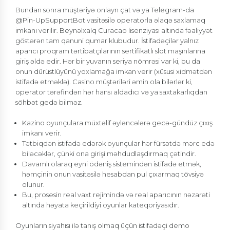
Bundan sonra müştəriyə onlayn çat və ya Telegram-da
@Pin-UpSupportBot vasitəsilə operatorla əlaqə saxlamaq
imkanı verilir. Beynəlxalq Curacao lisenziyası altında fəaliyyət
göstərən tam qanuni qumar klubudur. İstifadəçilər yalnız
aparıcı proqram tərtibatçılarının sertifikatlı slot maşınlarına
giriş əldə edir. Hər bir yuvanın seriya nömrəsi var ki, bu da
onun dürüstlüyünü yoxlamağa imkan verir (xüsusi xidmətdən
istifadə etməklə). Casino müştəriləri əmin ola bilərlər ki,
operator tərəfindən hər hansı aldadıcı və ya saxtakarlıqdan
söhbət gedə bilməz.
Kazino oyunçulara müxtəlif əyləncələrə gecə-gündüz çıxış
imkanı verir.
Tətbiqdən istifadə edərək oyunçular hər fürsətdə mərc edə
biləcəklər, çünki ona girişi məhdudlaşdırmaq çətindir.
Davamlı olaraq eyni ödəniş sistemindən istifadə etmək,
həmçinin onun vasitəsilə hesabdan pul çıxarmaq tövsiyə
olunur.
Bu, prosesin real vaxt rejimində və real aparıcının nəzarəti
altında həyata keçirildiyi oyunlar kateqoriyasıdır.
Oyunların siyahısı ilə tanış olmaq üçün istifadəçi demo