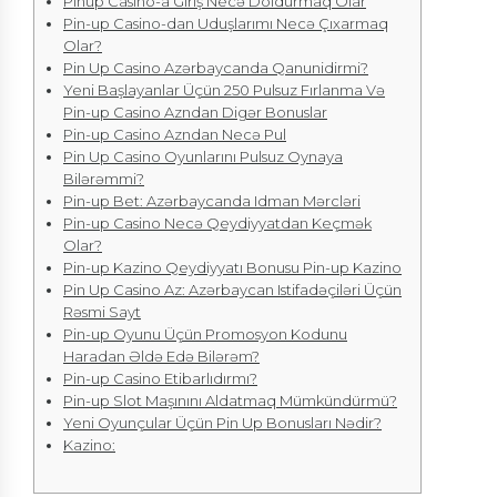
Pinup Casino-a Giriş Necə Doldurmaq Olar
Pin-up Casino-dan Uduşlarımı Necə Çıxarmaq
Olar?
Pin Up Casino Azərbaycanda Qanunidirmi?
Yeni Başlayanlar Üçün 250 Pulsuz Fırlanma Və
Pin-up Casino Azndan Digər Bonuslar
Pin-up Casino Azndan Necə Pul
Pin Up Casino Oyunlarını Pulsuz Oynaya
Bilərəmmi?
Pin-up Bet: Azərbaycanda Idman Mərcləri
Pin-up Casino Necə Qeydiyyatdan Keçmək
Olar?
Pin-up Kazino Qeydiyyatı Bonusu Pin-up Kazino
Pin Up Casino Az: Azərbaycan Istifadəçiləri Üçün
Rəsmi Sayt
Pin-up Oyunu Üçün Promosyon Kodunu
Haradan Əldə Edə Bilərəm?
Pin-up Casino Etibarlıdırmı?
Pin-up Slot Maşınını Aldatmaq Mümkündürmü?
Yeni Oyunçular Üçün Pin Up Bonusları Nədir?
Kazino: