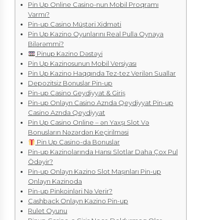
Pin Up Online Casino-nun Mobil Proqramı
Varmı?
Pin-up Casino Müştəri Xidməti
Pin Up Kazino Oyunlarını Real Pulla Oynaya
Bilərəmmi?
Pinup Kazino Dəstəyi
Pin Up Kazinosunun Mobil Versiyası
Pin Up Kazino Haqqında Tez-tez Verilən Suallar
Depozitsiz Bonuslar Pin-up
Pin-up Casino Geydiyyat & Giriş
Pin-up Onlayn Casino Aznda Qeydiyyat Pin-up
Casino Aznda Qeydiyyat
Pin Up Casino Online – ​​ən Yaxşı Slot Və
Bonusların Nəzərdən Keçirilməsi
Pin Up Casino-da Bonuslar
Pin-up Kazinolarında Hansı Slotlar Daha Çox Pul
Ödəyir?
Pin-up Onlayn Kazino Slot Maşınları Pin-up
Onlayn Kazinoda
Pin-up Pinkoinləri Nə Verir?
Cashback Onlayn Kazino Pin-up
Rulet Oyunu