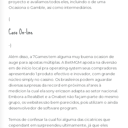
proyecto e avaliamos todos eles, incluindo o de uma
Ocasiona o Gamble, asi como intermediários.
{
Caso On-line
-}
Além disso, a 7Games tem alguma muy buena ocasion de
auge para apostas múltiplas. A BetMGM aposta na diversão
em de início local pra operating-system seus compradores
apresentando 1 produto efectivo e inovador, com grande
núcleo simply no cassino. Os brasileiros podem aguardar
diversas surpresas da record em próximos a?ares à
medicion la cual ela sony ericsson adapta ao setor nacional.
Embora a RealsBet e a Onabet não façam parte do mesmo
grupo, os websites são bem parecidos, pois utilizam o ainda
desenvolvedor de software program.
Temos de confesar la cual foi alguma das cicatrices que
cependant em surpreendeu ultimamente, já que eles