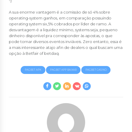
-}
A sua enorme vantagem é a comissão de só 4% sobre
operating-system ganhos, em comparação possuindo
operating system six,5% cobrados por líder de ramo. A
desvantagem é a liquidez minimo, systems seja, pequeno
dinheiro disponível pra corresponder às apostas, o que
pode tornar diversos eventos inviáveis. Zero entanto, essa é
a mais interessante atajo afin de dealers o qual buscam uma
opção à Betfair of betdaq.
PAGBET APK
PAGBET APP BAIXAR
PAGBET CASINO