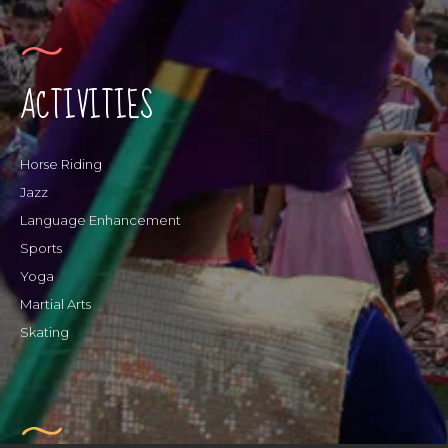
ACTIVITIES
Horse Riding
Jazz
Language Enhancement
Sports
Yoga
Martial Arts
Skating