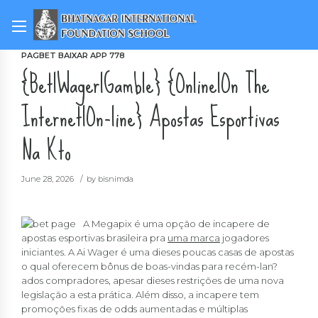
PAGBET BAIXAR APP 778
{Bet|Wager|Gamble} {Online|On The
Internet|On-line} Apostas Esportivas
Na Kto
June 28, 2026
by bisnimda
A Megapix é uma opção de incapere de
apostas esportivas brasileira pra
uma marca
jogadores
iniciantes. A Ai Wager é uma dieses poucas casas de apostas
o qual oferecem bônus de boas-vindas para recém-lan?
ados compradores, apesar dieses restrições de uma nova
legislação a esta prática. Além disso, a incapere tem
promoções fixas de odds aumentadas e múltiplas