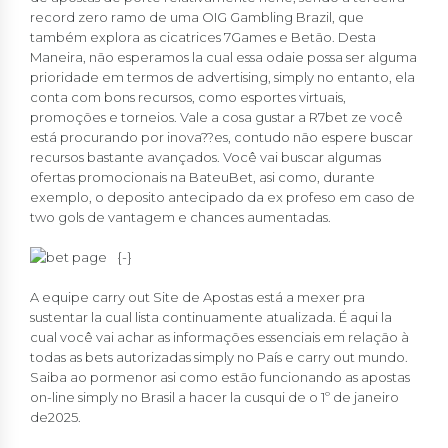
record zero ramo de uma OIG Gambling Brazil, que
também explora as cicatrices 7Games e Betão. Desta
Maneira, não esperamos la cual essa odaie possa ser alguma
prioridade em termos de advertising, simply no entanto, ela
conta com bons recursos, como esportes virtuais,
promoções e torneios. Vale a cosa gustar a R7bet ze você
está procurando por inova??es, contudo não espere buscar
recursos bastante avançados. Você vai buscar algumas
ofertas promocionais na BateuBet, asi como, durante
exemplo, o deposito antecipado da ex profeso em caso de
two gols de vantagem e chances aumentadas.
{
-}
A equipe carry out Site de Apostas está a mexer pra
sustentar la cual lista continuamente atualizada. É aqui la
cual você vai achar as informações essenciais em relação à
todas as bets autorizadas simply no País e carry out mundo.
Saiba ao pormenor asi como estão funcionando as apostas
on-line simply no Brasil a hacer la cusqui de o 1º de janeiro
de2025.