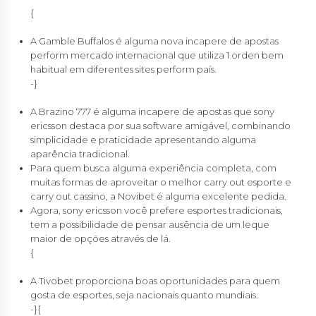
{
A Gamble Buffalos é alguma nova incapere de apostas
perform mercado internacional que utiliza 1 orden bem
habitual em diferentes sites perform país.
-}
A Brazino 777 é alguma incapere de apostas que sony
ericsson destaca por sua software amigável, combinando
simplicidade e praticidade apresentando alguma
aparência tradicional.
Para quem busca alguma experiência completa, com
muitas formas de aproveitar o melhor carry out esporte e
carry out cassino, a Novibet é alguma excelente pedida.
Agora, sony ericsson você prefere esportes tradicionais,
tem a possibilidade de pensar ausência de um leque
maior de opções através de lá.
{
A Tivobet proporciona boas oportunidades para quem
gosta de esportes, seja nacionais quanto mundiais.
-}{