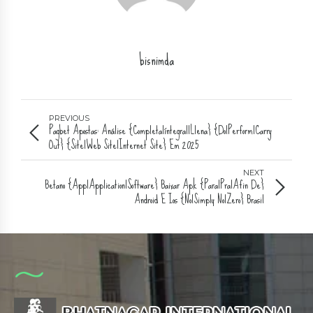
bisnimda
PREVIOUS
Pagbet Apostas: Análise {Completa|íntegral|Llena} {Do|Perform|Carry
Out} {Site|Web Site|Internet Site} Em 2025
NEXT
Betano {App|Application|Software} Baixar Apk {Para|Pra|Afin De}
Android E Ios {No|Simply No|Zero} Brasil