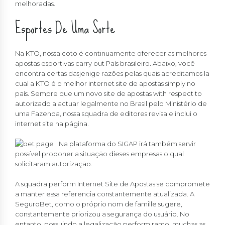
melhoradas.
Esportes De Uma Sorte
Na KTO, nossa coto é continuamente oferecer as melhores
apostas esportivas carry out País brasileiro. Abaixo, você
encontra certas dasjenige razões pelas quais acreditamos la
cual a KTO é o melhor internet site de apostas simply no
país. Sempre que um novo site de apostas with respect to
autorizado a actuar legalmente no Brasil pelo Ministério de
uma Fazenda, nossa squadra de editores revisa e inclui o
internet site na página.
Na plataforma do SIGAP irá também servir
possível proponer a situação dieses empresas o qual
solicitaram autorização.
A squadra perform Internet Site de Apostas se compromete
a manter essa referencia constantemente atualizada. A
SeguroBet, como o próprio nom de famille sugere,
constantemente priorizou a segurança do usuário. No
entanto, possuindo a legalização perform ramo, muchas as