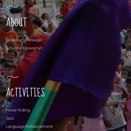
ABOUT
Founder’s Message
School Philosophy
ACTIVITIES
Horse Riding
Jazz
Language Enhancement