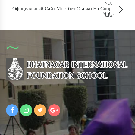
NEXT
Официальный Сайт Мостбет Ставки На Спорт
Mostbet