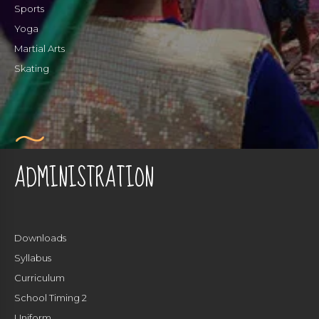
Sports
Yoga
Martial Arts
Skating
ADMINISTRATION
Downloads
Syllabus
Curriculum
School Timing 2
Uniform