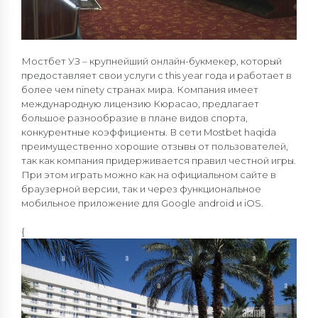
Мостбет УЗ – крупнейший онлайн-букмекер, который
предоставляет свои услуги с this year года и работает в
более чем ninety странах мира. Компания имеет
международную лицензию Кюрасао, предлагает
большое разнообразие в плане видов спорта,
конкурентные коэффициенты. В сети Mostbet haqida
преимущественно хорошие отзывы от пользователей,
так как компания придерживается правил честной игры.
При этом играть можно как на официальном сайте в
браузерной версии, так и через функциональное
мобильное приложение для Google android и iOS.
{