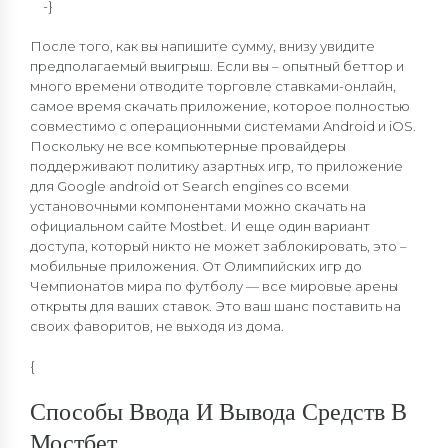
-}
После того, как вы напишите сумму, внизу увидите
предполагаемый выигрыш. Если вы – опытный беттор и
много времени отводите торговле ставками-онлайн,
самое время скачать приложение, которое полностью
совместимо с операционными системами Android и iOS.
Поскольку не все компьютерные провайдеры
поддерживают политику азартных игр, то приложение
для Google android от Search engines со всеми
установочными компонентами можно скачать на
официальном сайте Mostbet. И еще один вариант
доступа, который никто не может заблокировать, это –
мобильные приложения. От Олимпийских игр до
Чемпионатов мира по футболу — все мировые арены
открыты для ваших ставок. Это ваш шанс поставить на
своих фаворитов, не выходя из дома.
{
Способы Ввода И Вывода Средств В
Мостбет