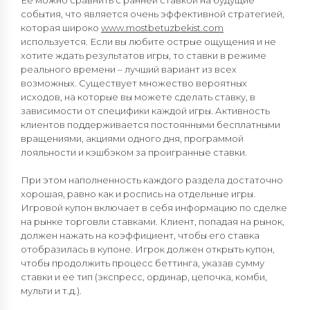
Ее можно сравнить с ранней ставкой на будущие
события, что является очень эффективной стратегией,
которая широко
www.mostbetuzbekist.com
используется. Если вы любите острые ощущения и не
хотите ждать результатов игры, то ставки в режиме
реального времени – лучший вариант из всех
возможных. Существует множество вероятных
исходов, на которые вы можете сделать ставку, в
зависимости от специфики каждой игры. Активность
клиентов поддерживается постоянными бесплатными
вращениями, акциями одного дня, программой
лояльности и кэшбэком за проигранные ставки.
При этом наполненность каждого раздела достаточно
хорошая, равно как и роспись на отдельные игры.
Игровой купон включает в себя информацию по сделке
на рынке торговли ставками. Клиент, попадая на рынок,
должен нажать на коэффициент, чтобы его ставка
отобразилась в купоне. Игрок должен открыть купон,
чтобы продолжить процесс беттинга, указав сумму
ставки и ее тип (экспресс, ординар, цепочка, комби,
мульти и т.д.).