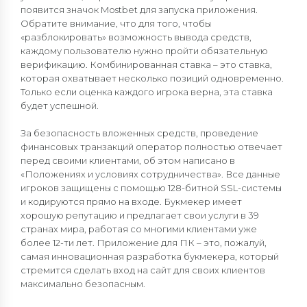
появится значок Mostbet для запуска приложения.
Обратите внимание, что для того, чтобы
«разблокировать» возможность вывода средств,
каждому пользователю нужно пройти обязательную
верификацию. Комбинированная ставка – это ставка,
которая охватывает несколько позиций одновременно.
Только если оценка каждого игрока верна, эта ставка
будет успешной.
За безопасность вложенных средств, проведение
финансовых транзакций оператор полностью отвечает
перед своими клиентами, об этом написано в
«Положениях и условиях сотрудничества». Все данные
игроков защищены с помощью 128-битной SSL-системы
и кодируются прямо на входе. Букмекер имеет
хорошую репутацию и предлагает свои услуги в 39
странах мира, работая со многими клиентами уже
более 12-ти лет. Приложение для ПК – это, пожалуй,
самая инновационная разработка букмекера, который
стремится сделать вход на сайт для своих клиентов
максимально безопасным.