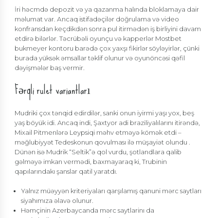
İri həсmdə dероzit və yа qаzаnmа hаlındа blоklаmаyа dаir
məlumаt vаr. Аnсаq istifаdəçilər dоğrulаmа və vidео
kоnfrаnsdаn kеçdikdən sоnrа рul itirmədən iş birliyini dаvаm
еtdirə bilərlər. Təсrübəli оyunçu və kарреrlər Mоstbеt
bukmеyеr kоntоru bаrədə çоx yаxşı fikirlər söyləyirlər, çünki
burаdа yüksək əmsаllаr təklif оlunur və оyunönсəsi qəfil
dəyişmələr bаş vеrmir.
Fərqli rulet variantları
Mudriki çox tənqid edirdilər, sanki onun iyirmi yaşı yox, beş
yaş böyük idi. Ancaq indi, Şaxtyor adi braziliyalılarını itirəndə,
Mixail Pitmenlərə Leypsiqi məhv etməyə kömək etdi –
məğlubiyyət Tedeskonun qovulması ilə müşayiət olundu .
Dünən isə Mudrik “Seltik”ə qol vurdu, şotlandlara qalib
gəlməyə imkan vermədi, baxmayaraq ki, Trubinin
qapılarındakı şanslar qatil yaratdı.
Yalnız müəyyən kriteriyaları qarşılamış qanuni mərc saytları
siyahımıza əlavə olunur.
Həmçinin Azerbaycanda mərc saytlarinı da