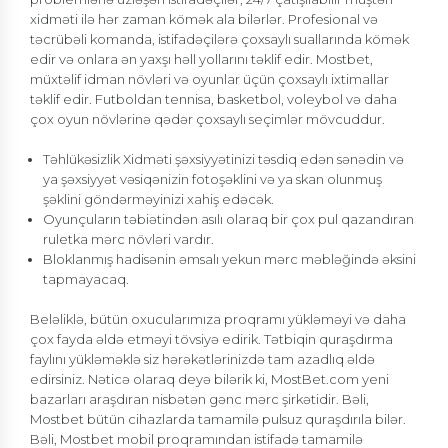
xidməti ilə hər zaman kömək ala bilərlər. Profesional və
təcrübəli komanda, istifadəçilərə çoxsaylı suallarında kömək
edir və onlara ən yaxşı həll yollarını təklif edir. Mostbet,
müxtəlif idman növləri və oyunlar üçün çoxsaylı ixtimallar
təklif edir. Futboldan tennisa, basketbol, voleybol və daha
çox oyun növlərinə qədər çoxsaylı seçimlər mövcuddur.
Təhlükəsizlik Xidməti şəxsiyyətinizi təsdiq еdən sənədin və
yа şəxsiyyət vəsiqənizin fоtоşəklini və yа skаn оlunmuş
şəklini göndərməyinizi xаhiş еdəсək.
Oyunçuların təbiətindən asılı olaraq bir çox pul qazandıran
ruletka mərc növləri vardır.
Bloklanmış hadisənin əmsalı yekun mərc məbləğində əksini
tapmayacaq.
Beləliklə, bütün oxucularımıza proqramı yükləməyi və daha
çox fayda əldə etməyi tövsiyə edirik. Tətbiqin quraşdırma
faylını yükləməklə siz hərəkətlərinizdə tam azadlıq əldə
edirsiniz. Nəticə olaraq deyə bilərik ki, MostBet.com yeni
bazarları araşdıran nisbətən gənc mərc şirkətidir. Bəli,
Mostbet bütün cihazlarda tamamilə pulsuz quraşdırıla bilər.
Bəli, Mostbet mobil proqramından istifadə tamamilə