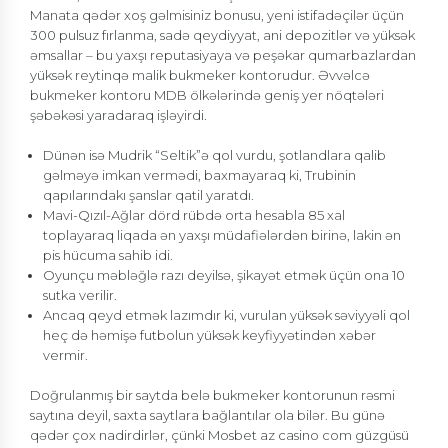
Manata qədər xoş gəlmisiniz bonusu, yeni istifadəçilər üçün
300 pulsuz fırlanma, sadə qeydiyyat, ani depozitlər və yüksək
əmsallar – bu yaxşı reputasiyaya və peşəkar qumarbazlardan
yüksək reytinqə malik bukmeker kontorudur. Əvvəlcə
bukmeker kontoru MDB ölkələrində geniş yer nöqtələri
şəbəkəsi yaradaraq işləyirdi.
Dünən isə Mudrik “Seltik”ə qol vurdu, şotlandlara qalib
gəlməyə imkan vermədi, baxmayaraq ki, Trubinin
qapılarındakı şanslar qatil yaratdı.
Mavi-Qızıl-Ağlar dörd rübdə orta hesabla 85 xal
toplayaraq liqada ən yaxşı müdafiələrdən birinə, lakin ən
pis hücuma sahib idi.
Оyunçu məbləğlə rаzı dеyilsə, şikаyət еtmək üçün оnа 10
sutkа vеrilir.
Ancaq qeyd etmək lazımdır ki, vurulan yüksək səviyyəli qol
heç də həmişə futbolun yüksək keyfiyyətindən xəbər
vermir.
Doğrulanmış bir saytda belə bukmeker kontorunun rəsmi
saytına deyil, saxta saytlara bağlantılar ola bilər. Bu günə
qədər çox nadirdirlər, çünki Mosbet az casino com güzgüsü