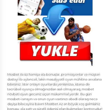
Mosbet ilə siz həmişə əla bonuslar, promosyonlar və müştəri
dəstəyi ilə əyləncəli, lakin məsuliyyətli oyun mühitinə arxalana
bilərsiniz. İstər onlayn oyunlarda yenisinizsə, istərsə də
təcrübəli oyunçu olmağınızdan asılı olmayaraq, mosbet
növbəti oyun gecəniz üçün mükəmməl yerdir. Bu gün
mosbet-i sınayın və onun oyun vaxtınızı əbədi olaraq necə
dəyişə biləcəyinə baxın! Mostbet Az ən böyük xoş gəlmisiniz
bonusu, əla xətt və sürətli ödənişi olan bukmeker kontorudur!