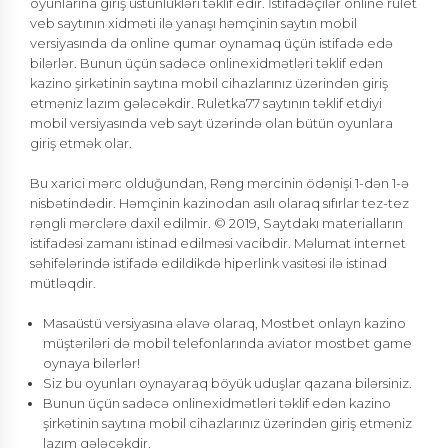
oyunlarına giriş üstünlükləri təklif edir. İstifadəçilər online rulet
veb saytının xidməti ilə yanaşı həmçinin saytın mobil
versiyasında da online qumar oynamaq üçün istifadə edə
bilərlər. Bunun üçün sadəcə onlinexidmətləri təklif edən
kazino şirkətinin saytına mobil cihazlarınız üzərindən giriş
etməniz lazım gələcəkdir. Ruletka77 saytının təklif etdiyi
mobil versiyasında veb sayt üzərində olan bütün oyunlara
giriş etmək olar.
Bu xarici mərc olduğundan, Rəng mərcinin ödənişi 1-dən 1-ə
nisbətindədir. Həmçinin kazinodan asılı olaraq sıfırlar tez-tez
rəngli mərclərə daxil edilmir. © 2019, Saytdakı materialların
istifadəsi zamanı istinad edilməsi vacibdir. Məlumat internet
səhifələrində istifadə edildikdə hiperlink vasitəsi ilə istinad
mütləqdir.
Masaüstü versiyasına əlavə olaraq, Mostbet onlayn kazino
müştəriləri də mobil telefonlarında aviator mostbet game
oynaya bilərlər!
Siz bu oyunları oynayaraq böyük uduşlar qazana bilərsiniz.
Bunun üçün sadəcə onlinexidmətləri təklif edən kazino
şirkətinin saytına mobil cihazlarınız üzərindən giriş etməniz
lazım gələcəkdir.