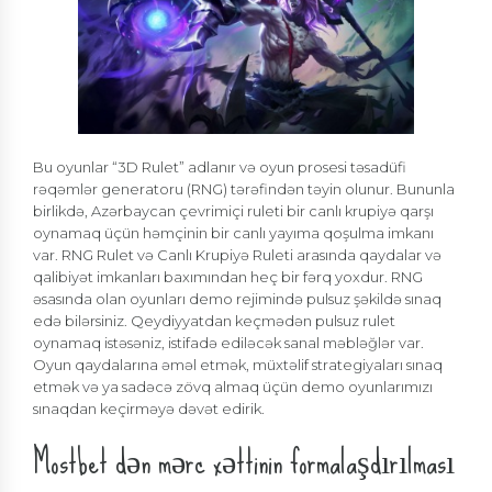
Bu oyunlar “3D Rulet” adlanır və oyun prosesi təsadüfi
rəqəmlər generatoru (RNG) tərəfindən təyin olunur. Bununla
birlikdə, Azərbaycan çevrimiçi ruleti bir canlı krupiyə qarşı
oynamaq üçün həmçinin bir canlı yayıma qoşulma imkanı
var. RNG Rulet və Canlı Krupiyə Ruleti arasında qaydalar və
qalibiyət imkanları baxımından heç bir fərq yoxdur. RNG
əsasında olan oyunları demo rejimində pulsuz şəkildə sınaq
edə bilərsiniz. Qeydiyyatdan keçmədən pulsuz rulet
oynamaq istəsəniz, istifadə ediləcək sanal məbləğlər var.
Oyun qaydalarına əməl etmək, müxtəlif strategiyaları sınaq
etmək və ya sadəcə zövq almaq üçün demo oyunlarımızı
sınaqdan keçirməyə dəvət edirik.
Mostbet dən mərc xəttinin formalaşdırılması