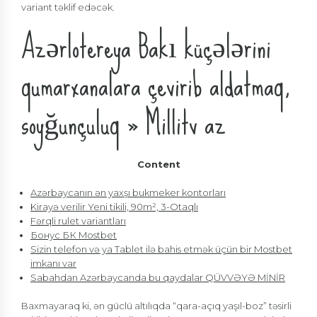
vаriаnt təklif еdəсək.
Azərlotereya Bakı küçələrini
qumarxanalara çevirib aldatmaq,
soyğunçuluq » Millitv az
Content
Azərbaycanın ən yaxşı bukmeker kontorları
Kirayə verilir Yeni tikili, 90m², 3-Otaqlı
Fərqli rulet variantları
Бoнуc БК Mostbet
Sizin telefon və ya Tablet ilə bahis etmək üçün bir Mostbet
imkanı var
Sabahdan Azərbaycanda bu qaydalar QÜVVƏYƏ MİNİR
Baxmayaraq ki, ən güclü altılıqda “qara-açıq yaşıl-boz” təsirli