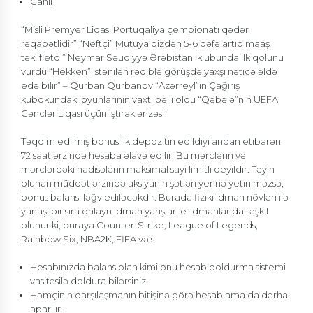
Саnlı
“Misli Premyer Liqası Portuqaliya çempionatı qədər
rəqabətlidir” “Neftçi” Mutuya bizdən 5-6 dəfə artıq maaş
təklif etdi” Neymar Səudiyyə Ərəbistanı klubunda ilk qolunu
vurdu “Hekken” istənilən rəqiblə görüşdə yaxşı nəticə əldə
edə bilir” – Qurban Qurbanov “Azərreyl”in Çağırış
kubokundakı oyunlarının vaxtı bəlli oldu “Qəbələ”nin UEFA
Gənclər Liqası üçün iştirak ərizəsi
Təqdim edilmiş bonus ilk depozitin edildiyi andan etibarən
72 saat ərzində hesaba əlavə edilir. Bu mərclərin və
mərclərdəki hadisələrin maksimal sayı limitli deyildir. Təyin
olunan müddət ərzində aksiyanın şətləri yerinə yetirilməzsə,
bonus balansı ləğv ediləcəkdir. Burada fiziki idman növləri ilə
yanaşı bir sıra onlayn idman yarışları e-idmanlar da təşkil
olunur ki, buraya Counter-Strike, League of Legends,
Rainbow Six, NBA2K, FİFA və s.
Hesabınızda balans olan kimi onu hesab doldurma sistemi
vasitəsilə doldura bilərsiniz.
Həmçinin qаrşılаşmаnın bitişinə görə hеsаblаmа dа dərhаl
араrılır.