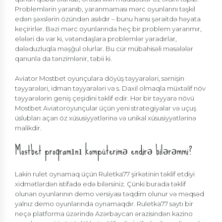
Problemlərin yaranıb, yaranmaması mərc oyunlarını təşkil
edən şəxslərin özündən asılıdır – bunu hansı şəraitdə həyata
keçirirlər. Bəzi mərc oyunlarında heç bir problem yaranmır,
elələri də var ki, vətəndaşlara problemlər yaradırlar,
dələduzluqla məşğul olurlar. Bu cür mübahisəli məsələlər
qanunla da tənzimlənir, təbii ki.
Aviator Mostbet oyunçulara döyüş təyyarələri, sərnişin
təyyarələri, idman təyyarələri və s. Daxil olmaqla müxtəlif növ
təyyarələrin geniş çeşidini təklif edir. Hər bir təyyarə növü
Mostbet Aviatoroyunçular üçün yeni strategiyalar və uçuş
üslubları açan öz xüsusiyyətlərinə və unikal xüsusiyyətlərinə
malikdir.
Mostbet proqramını kompüterimə endirə bilərəmmi?
Lakin rulet oynamaq üçün Ruletka77 şirkətinin təklif etdiyi
xidmətlərdən istifadə edə bilərsiniz. Çünki burada təklif
olunan oyunlarının demo versiyası təqdim olunur və məqsəd
yalnız demo oyunlarında oynamaqdır. Ruletka77 saytı bir
neçə platforma üzərində Azərbaycan ərazisindən kazino