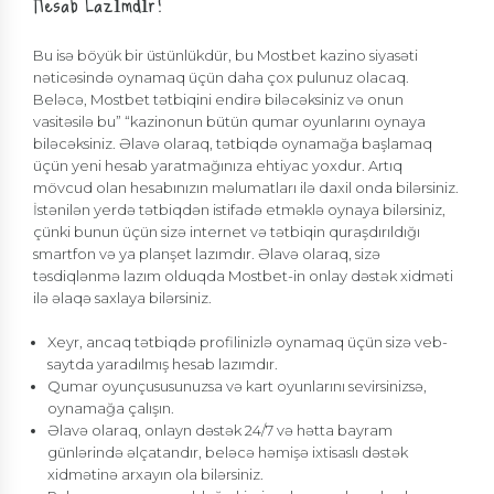
Hesab Lazımdır?”
Bu isə böyük bir üstünlükdür, bu Mostbet kazino siyasəti
nəticəsində oynamaq üçün daha çox pulunuz olacaq.
Beləcə, Mostbet tətbiqini endirə biləcəksiniz və onun
vasitəsilə bu” “kazinonun bütün qumar oyunlarını oynaya
biləcəksiniz. Əlavə olaraq, tətbiqdə oynamağa başlamaq
üçün yeni hesab yaratmağınıza ehtiyac yoxdur. Artıq
mövcud olan hesabınızın məlumatları ilə daxil onda bilərsiniz.
İstənilən yerdə tətbiqdən istifadə etməklə oynaya bilərsiniz,
çünki bunun üçün sizə internet və tətbiqin quraşdırıldığı
smartfon və ya planşet lazımdır. Əlavə olaraq, sizə
təsdiqlənmə lazım olduqda Mostbet-in onlay dəstək xidməti
ilə əlaqə saxlaya bilərsiniz.
Xeyr, ancaq tətbiqdə profilinizlə oynamaq üçün sizə veb-
saytda yaradılmış hesab lazımdır.
Qumar oyunçususunuzsa və kart oyunlarını sevirsinizsə,
oynamağa çalışın.
Əlavə olaraq, onlayn dəstək 24/7 və hətta bayram
günlərində əlçatandır, beləcə həmişə ixtisaslı dəstək
xidmətinə arxayın ola bilərsiniz.