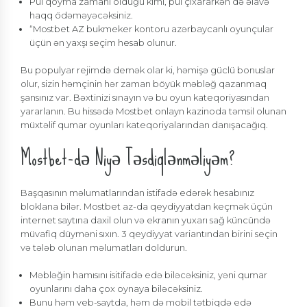
Pul qoyma zamanı olduğu kimi, pul çıxararkən də əlavə
haqq ödəməyəcəksiniz.
“Mostbet AZ bukmeker kontoru azərbaycanlı oyunçular
üçün ən yaxşı seçim hesab olunur.
Bu populyar rejimdə demək olar ki, həmişə güclü bonuslar
olur, sizin həmçinin hər zaman böyük məbləğ qazanmaq
şansınız var. Bəxtinizi sınayın və bu oyun kateqoriyasından
yararlanın. Bu hissədə Mostbet onlayn kazinoda təmsil olunan
müxtəlif qumar oyunları kateqoriyalarından danışacağıq.
Mostbet-də Niyə Təsdiqlənməliyəm?
Başqasının məlumatlarından istifadə edərək hesabınız
bloklana bilər. Mostbet az-da qeydiyyatdan keçmək üçün
internet saytına daxil olun və ekranın yuxarı sağ küncündə
müvafiq düyməni sıxın. 3 qeydiyyat variantından birini seçin
və tələb olunan məlumatları doldurun.
Məbləğin hamısını isitifadə edə biləcəksiniz, yəni qumar
oyunlarını daha çox oynaya biləcəksiniz.
Bunu həm veb-saytda, həm də mobil tətbiqdə edə