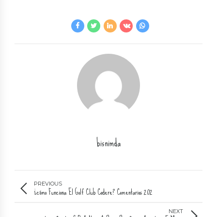
bisnimda
PREVIOUS
¿cómo Funciona El Golf Club Codere? Comentarios 202
NEXT