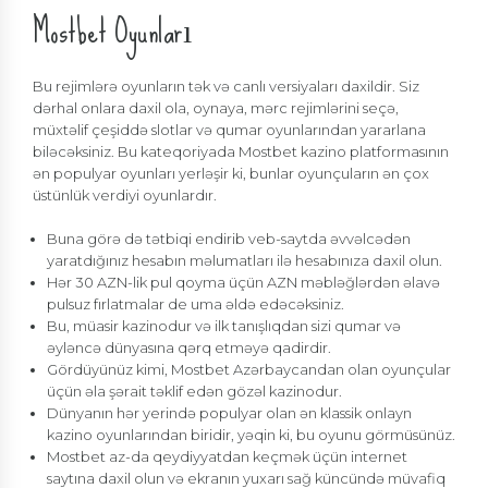
Mostbet Oyunları
Bu rejimlərə oyunların tək və canlı versiyaları daxildir. Siz
dərhal onlara daxil ola, oynaya, mərc rejimlərini seçə,
müxtəlif çeşiddə slotlar və qumar oyunlarından yararlana
biləcəksiniz. Bu kateqoriyada Mostbet kazino platformasının
ən populyar oyunları yerləşir ki, bunlar oyunçuların ən çox
üstünlük verdiyi oyunlardır.
Buna görə də tətbiqi endirib veb-saytda əvvəlcədən
yaratdığınız hesabın məlumatları ilə hesabınıza daxil olun.
Hər 30 AZN-lik pul qoyma üçün AZN məbləğlərdən əlavə
pulsuz fırlatmalar de uma əldə edəcəksiniz.
Bu, müasir kazinodur və ilk tanışlıqdan sizi qumar və
əyləncə dünyasına qərq etməyə qadirdir.
Gördüyünüz kimi, Mostbet Azərbaycandan olan oyunçular
üçün əla şərait təklif edən gözəl kazinodur.
Dünyanın hər yerində populyar olan ən klassik onlayn
kazino oyunlarından biridir, yəqin ki, bu oyunu görmüsünüz.
Mostbet az-da qeydiyyatdan keçmək üçün internet
saytına daxil olun və ekranın yuxarı sağ küncündə müvafiq