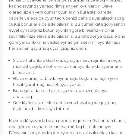
Bunlar provayderlər tərəfindən buraxılmış və artıq Mostbet
kazino saytında yerləşdirilmiş ən yeni oyunlardır. Əlavə
olaraq, siz en yeni qumar oyunlarının buraxılışı barədə
xəbərlər, eləcə də oyun təcrübənizi daha da yaxşılaşdıracaq
xüsusi bonuslar əldə edə bilərsiniz. Bu qumar kateqoriyasında
əvvəl oynadığınız bütün oyunları görə bilərsiniz və onları
sevimlilərinizə əlavə edə bilərsiniz. Bu kateqoriya xüsusilə ona
görə yaradılıb ki, nə vaxtsa oynadığınız sevimli oyunlarınıza
hər zaman qayıtmaq üçün çıxışınız olsun.
Siz dərhal onlara daxil ola, oynaya, mərc rejimlərini seçə,
müxtəlif çeşiddə slotlar və qumar oyunlarından yararlana
biləcəksiniz.
Əlavə olaraq, tətbiqdə oynamağa başlamaq üçün yeni
hesab yaratmağınıza ehtiyac yoxdur.
Buna görə də, tez-tez məşq edin, bu sizi nəticəyə
aparacaq.
Gördüyünüz kimi Mostbet kazino hesaba pul qoymaq
üçün heç bir komissya tutmur.
Kazino dünyasında bu ən populyar qumar növlərindən biridir,
ona görə də oynamamısınızsa, mütləq bir dəfə sınayın.
Dünyanın hər yerində populyar olan ən klassik onlayn kazino