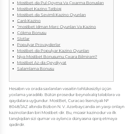
Mostbet-də Pul Qoyma Və Çıxarma Bonusları
Mostbet Kazino Tətbiqi
Mostbet-də Sevimli Kazino Oyunları
Canlı Kazino
“mostbet Idman Mərc Oyunları Və Kazino
Çökmə Bonusu
Slotlar
Populyar Provayderlər
Mostbet-də Populyar Kazino Oyunları
Niyə Mostbet Bonusumu Çıxara Bilmirəm?
Mostbet Az-da Qeydiyyat
Salamlama Bonusu
Hesabın və orada saxlanılan vəsaitin təhlükəsizliyi üçün
yoxlama yaradılıb. Bütün prosedur beynəlxalq tələblərə və
qaydalara uyğundur. MostBet, Curacao lisenziyalı №
8048/JAZ altında Bizbon N. V. Azərbaycanda ən yaxşı onlayn
kazinolardan biri Mostbet-dir. Bu, müasir kazinodur və ilk
tanışlıqdan sizi qumar və əyləncə dünyasına qərq etməyə
qadirdir.