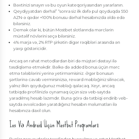
Bəxtinizi sınayın və bu oyun kateqoriyasından yararlanın.
Qeydiyyatdan dərhal” “sonra siz ilk dəfə pul qoyduqda 550
AZN-ə qədər +100% bonusu dərhal hesabınızda əldə edə
bilərsiniz.
Demək olar ki, bütün Mostbet slotlarında mərclərin
müxtəlif növlərini seçə bilərsiniz.
4% marja və, 2% RTP şirkətin digər rəqibləri arasında ən
yaxşı göstəricidir.
Ancaq ən rahat metodlardan biri də müştəri dəstəyi ilə
təsdiqləmə etməkdir. Bəlkə də added bonus üçün mərc
etmə tələblərini yerinə yetirməmisiniz. Əgər bonusun
şərtlərinə cavab vermirsinizsə, reward məbləğiniz silinəcək,
yalnız ilkin qoyduğunuz məbləğ qalacaq. Xeyr, ancaq
tətbiqdə profilinizlə oynamaq üçün sizə veb-saytda
yaradılmış hesab lazımdır. Buna görə də tətbiqi endirib veb-
saytda əvvəlcədən yaratdığınız hesabın məlumatları ilə
hesabınıza daxil olun.
Ios Və Android Üçün Mostbet Proqramları