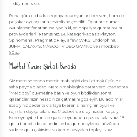
düyməni sıxın.
Buna görə də bu kateqoriyadakı oyunlar həm yeni, həm də
peşəkar oyunçuların sevimlisinə çevrilib. Əgər arıt qumar
oyunlarının fanatısınızsa, yəqin ki, ən populyar qumar oyunu
provayderləri ilə tanışsınız. Bu kateqoriyada siz Playson,
Spinomenal, Pragmatic Play, a few OAKS, Endorphina,
JUMP, GALAXYS, MASCOT VIDEO GAMING və s
mostbet-
90az
.
Mostbet Kazino Şirkəti Barədə
Siz mərci seçəndə mərcin məbləğini daxil etmək üçün bir
sahə peyda olacaq. Mərcin məbləğinə qərar verdikdən sonra
“Mərc qoy” düyməsinə basın və oyun bitdikdən sonra
qazanclarınızın hesabınıza çatmasını gözləyin. Bu addımlar
istədiyiniz qədər təkrarlaya bilərsiniz, həmçinin oyun və
rejimləri dəyişə bilərsiniz. Mostbet-də ürəyinizdən keçdiyi
kimi oynayıb istənilən qumar oyununda qazana bilərsiniz. “Bir
qollu bandit” də adlandırılan bu qumar əyləncə növündə
sadəcə qolu çəkirsiniz və kombinasiyaları toplayırsınız.