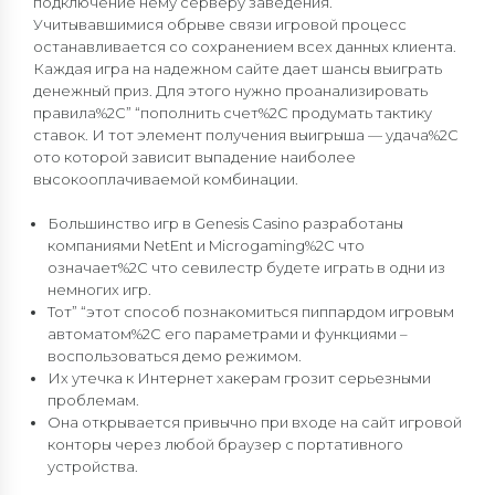
подключение нему серверу заведения.
Учитывавшимися обрыве связи игровой процесс
останавливается со сохранением всех данных клиента.
Каждая игра на надежном сайте дает шансы выиграть
денежный приз. Для этого нужно проанализировать
правила%2C” “пополнить счет%2C продумать тактику
ставок. И тот элемент получения выигрыша — удача%2C
ото которой зависит выпадение наиболее
высокооплачиваемой комбинации.
Большинство игр в Genesis Casino разработаны
компаниями NetEnt и Microgaming%2C что
означает%2C что севилестр будете играть в одни из
немногих игр.
Тот” “этот способ познакомиться пиппардом игровым
автоматом%2C его параметрами и функциями –
воспользоваться демо режимом.
Их утечка к Интернет хакерам грозит серьезными
проблемам.
Она открывается привычно при входе на сайт игровой
конторы через любой браузер с портативного
устройства.