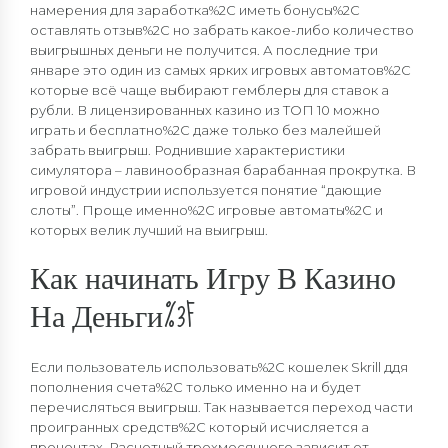
намерения для заработка%2C иметь бонусы%2C
оставлять отзыв%2C но забрать какое-либо количество
выигрышных деньги не получится. А последние три
январе это один из самых ярких игровых автоматов%2C
которые всё чаще выбирают гемблеры для ставок а
рубли. В лицензированных казино из ТОП 10 можно
играть и бесплатно%2C даже только без малейшей
забрать выигрыш. Роднившие характеристики
симулятора – лавинообразная барабанная прокрутка. В
игровой индустрии используется понятие “дающие
слоты”. Проще именно%2C игровые автоматы%2C и
которых велик лучший на выигрыш.
Как начинать Игру В Казино
На Деньги%3F
Если пользователь использовать%2C кошелек Skrill ддя
пополнения счета%2C только именно на и будет
перечисляться выигрыш. Так называется переход части
проигранных средств%2C который исчисляется а
процентах. Расчетный трехмесячного зависит от