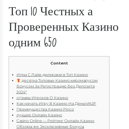
Топ 10 Честных а
Проверенных Казино
одним 650
Content
Игры С Лайв-дилерами в Топ Казино
десятка Топовых Казино киромарусом
Бонусом За Регистрацию Без Депозита
2024″
отзывы Игроков О Казино
Как начать Игру В Казино На Деньги%3F
Преимущества Казино Pinco
лучшие Онлайн Казино
Casino Online — Pейтинг Онлайн Казино
Обзоры же Эксклюзивные Бонусы