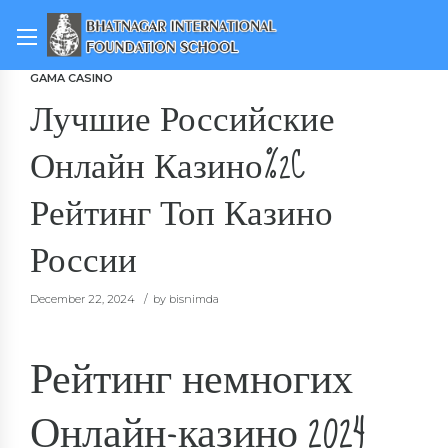
GAMA CASINO
Лучшие Российские
Онлайн Казино%2C
Рейтинг Топ Казино
России
December 22, 2024
by bisnimda
Рейтинг немногих
Онлайн-казино 2024