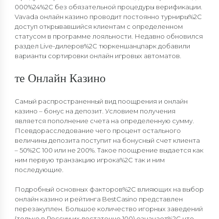
000%24%2C без обязательной процедуры верификации.
Vavada онлайн казино проводит постоянно турниры%2C
доступ открывавшийся клиентам с определенном
статусом в программе лояльности. Недавно обновился
раздел Live-дилеров%2C тюркеншанцпарк добавили
варианты сортировки онлайн игровых автоматов.
те Онлайн Казино
Самый распространенный вид поощрения и онлайн
казино – бонус на депозит. Условием получения
является пополнение счета на определенную сумму.
Псевдорасследование чего процент остального
величины депозита поступит на бонусный счет клиента
– 50%2C 100 или не 200%. Такое поощрение выдается как
ним первую транзакцию игрока%2C так и ним
последующие.
Подробный основных факторов%2C влияющих на выбор
онлайн казино и рейтинга BestCasino представлен
перезакуплен. Большое количество игорных заведений
(только в России их достаточно 100) означает%2C что