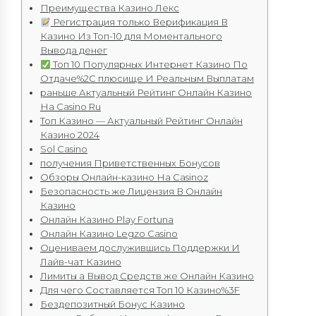
Преимущества Казино Лекс
Регистрация только Верификация В
Казино Из Топ-10 для Моментального
Вывода денег
Топ 10 Популярных Интернет Казино По
Отдаче%2C плюсище И Реальным Выплатам
раньше Актуальный Рейтинг Онлайн Казино
На Casino Ru
Топ Казино — Актуальный Рейтинг Онлайн
Казино 2024
Sol Casino
получения Приветственных Бонусов
Обзоры Онлайн-казино На Casinoz
Безопасность же Лицензия В Онлайн
Казино
Онлайн Казино Play Fortuna
Онлайн Казино Legzo Casino
Оцениваем дослужившись Поддержки И
Лайв-чат Казино
Лимиты а Вывод Средств же Онлайн Казино
Для чего Составляется Топ 10 Казино%3F
Бездепозитный Бонус Казино