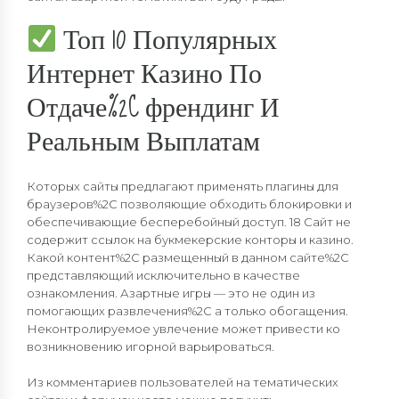
Топ 10 Популярных
Интернет Казино По
Отдаче%2C френдинг И
Реальным Выплатам
Которых сайты предлагают применять плагины для
браузеров%2C позволяющие обходить блокировки и
обеспечивающие бесперебойный доступ. 18 Сайт не
содержит ссылок на букмекерские конторы и казино.
Какой контент%2C размещенный в данном сайте%2C
представляющий исключительно в качестве
ознакомления. Азартные игры — это не один из
помогающих развлечения%2C а только обогащения.
Неконтролируемое увлечение может привести ко
возникновению игорной варьироваться.
Из комментариев пользователей на тематических