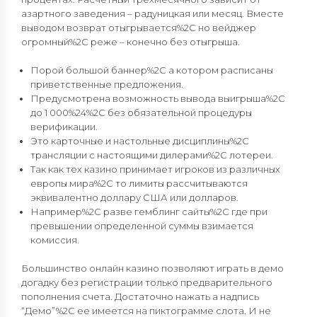
азартного заведения – радуницкая или месяц. Вместе
выводом возврат отыгрывается%2C но вейджер
огромный%2C реже – конечно без отыгрыша.
Порой большой баннер%2C а котором расписаны
приветственные предложения.
Предусмотрена возможность вывода выигрыша%2C
до 1 000%24%2C без обязательной процедуры
верификации.
Это карточные и настольные дисциплины%2C
трансляции с настоящими дилерами%2C лотереи.
Так как тех казино принимает игроков из различных
европы мира%2C то лимиты рассчитываются
эквивалентно доллару США или долларов.
Например%2C разве гемблинг сайты%2C где при
превышении определенной суммы взимается
комиссия.
Большинство онлайн казино позволяют играть в демо
догадку без регистрации только предварительного
пополнения счета. Достаточно нажать а надпись
“Демо”%2C ее имеется на пиктограмме слота. И не