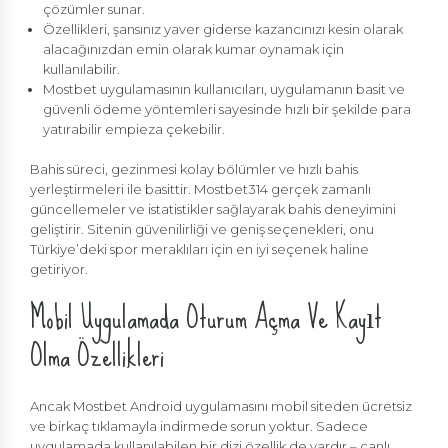
çözümler sunar.
Özellikleri, şansınız yaver giderse kazancınızı kesin olarak
alacağınızdan emin olarak kumar oynamak için
kullanılabilir.
Mostbet uygulamasının kullanıcıları, uygulamanın basit ve
güvenli ödeme yöntemleri sayesinde hızlı bir şekilde para
yatırabilir empieza çekebilir.
Bahis süreci, gezinmesi kolay bölümler ve hızlı bahis
yerleştirmeleri ile basittir. Mostbet314 gerçek zamanlı
güncellemeler ve istatistikler sağlayarak bahis deneyimini
geliştirir. Sitenin güvenilirliği ve geniş seçenekleri, onu
Türkiye’deki spor meraklıları için en iyi seçenek haline
getiriyor.
Mobil Uygulamada Oturum Açma Ve Kayıt
Olma Özellikleri
Ancak Mostbet Android uygulamasını mobil siteden ücretsiz
ve birkaç tıklamayla indirmede sorun yoktur. Sadece
uygulamada kullanılabilen bir dizi özellik de vardır – canlı