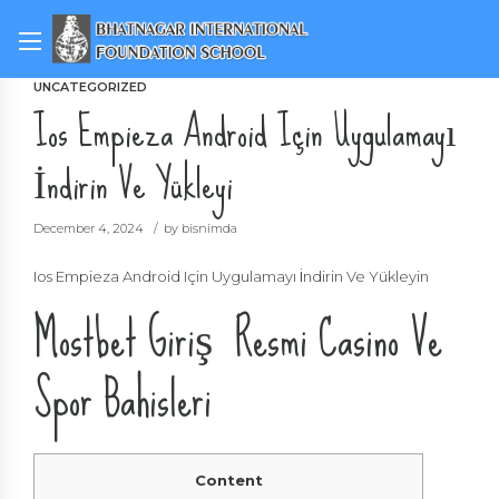
UNCATEGORIZED
Ios Empieza Android Için Uygulamayı
İndirin Ve Yükleyi
December 4, 2024
by bisnimda
Ios Empieza Android Için Uygulamayı İndirin Ve Yükleyin
Mostbet Giriş ️ Resmi Casino Ve
Spor Bahisleri
Content