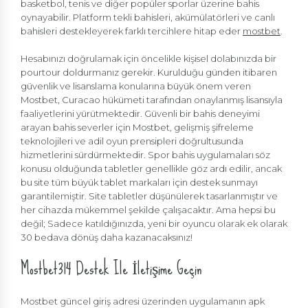
basketbol, tenis ve diğer popüler sporlar üzerine bahis
oynayabilir. Platform tekli bahisleri, akümülatörleri ve canlı
bahisleri destekleyerek farklı tercihlere hitap eder
mostbet
.
Hesabınızı doğrulamak için öncelikle kişisel dolabınızda bir
pourtour doldurmanız gerekir. Kurulduğu günden itibaren
güvenlik ve lisanslama konularına büyük önem veren
Mostbet, Curacao hükümeti tarafından onaylanmış lisansıyla
faaliyetlerini yürütmektedir. Güvenli bir bahis deneyimi
arayan bahis severler için Mostbet, gelişmiş şifreleme
teknolojileri ve adil oyun prensipleri doğrultusunda
hizmetlerini sürdürmektedir. Spor bahis uygulamaları söz
konusu olduğunda tabletler genellikle göz ardı edilir, ancak
bu site tüm büyük tablet markaları için destek sunmayı
garantilemiştir. Site tabletler düşünülerek tasarlanmıştır ve
her cihazda mükemmel şekilde çalışacaktır. Ama hepsi bu
değil; Sadece katıldığınızda, yeni bir oyuncu olarak ek olarak
30 bedava dönüş daha kazanacaksınız!
Mostbet314 Destek Ile İletişime Geçin
Mostbet güncel giriş adresi üzerinden uygulamanın apk