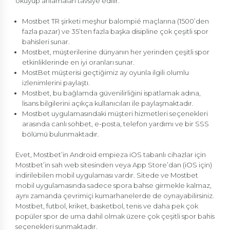
okuyup anlamaları tavsiye edilir.
Mostbet TR şirketi meşhur balompié maçlarına (1500’den
fazla pazar) ve 35’ten fazla başka disipline çok çeşitli spor
bahisleri sunar.
Mostbet, müşterilerine dünyanın her yerinden çeşitli spor
etkinliklerinde en iyi oranları sunar.
MostBet müşterisi geçtiğimiz ay oyunla ilgili olumlu
izlenimlerini paylaştı.
Mostbet, bu bağlamda güvenilirliğini ispatlamak adına,
lisans bilgilerini açıkça kullanıcıları ile paylaşmaktadır.
Mostbet uygulamasındaki müşteri hizmetleri seçenekleri
arasında canlı sohbet, e-posta, telefon yardımı ve bir SSS
bölümü bulunmaktadır.
Evet, Mostbet’in Android empieza iOS tabanlı cihazlar için
Mostbet’in sah web sitesinden veya App Store’dan (iOS için)
indirilebilen mobil uygulaması vardır. Sitede ve Mostbet
mobil uygulamasında sadece spora bahse girmekle kalmaz,
aynı zamanda çevrimiçi kumarhanelerde de oynayabilirsiniz.
Mostbet, futbol, kriket, basketbol, tenis ve daha pek çok
popüler spor de uma dahil olmak üzere çok çeşitli spor bahis
seçenekleri sunmaktadır.