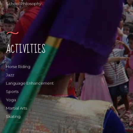
School Philosophy
ACTIVITIES
Horse Riding
Jazz
Language Enhancement
Sports
Yoga
Martial Arts
Skating