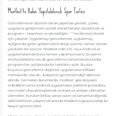
Mostbet’te Bahis Yapılabilecek Spor Türleri
Güncellemenin düzenli olarak yapılması gerekir, çünkü
uygulama geliştiricileri sürekli olarak hataları düzeltmek ve
programı – tasarımını ve işlevselliğini –” “modernize etmek
için çalışırlar. Uygulamayı güncellemek, uygulamayı
açtığınızda gelen geliştiricilerin isteği üzerine zaman zaman
yürütülen bir süreçtir. Mostbet indir iOS veya Android os
uygulamalarında bunu hemen yapamıyorsanız, bu işlemi
erteleyebilirsiniz ancak güncelleme tamamlanana kadar
programı her açtığınızda bir hatırlatıcı açılır. Bu süre
boyunca güncelleme düğmesi, uygulamanın bêtisier
menüsünde olacak – bakiyenin görüntülendiği tablonun
altında. Geri kalan durumlarda, mostbet. apk dosyasını
indirdikten sonra Android uygulamasını yükleme prosedürü,
onu mobil cihazda başlatmak ve basit ve anlaşılır talimatları
izlemektir. Kurulum birkaç saniye sürer ve tamamlandığında,
akıllı telefonun çalışma ekranında Mostbet logosuna sahip bir
kısayol görünecektir.