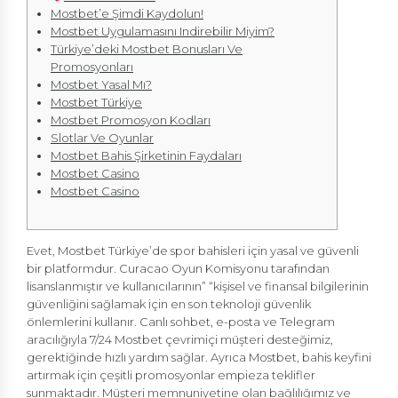
Mostbet’e Şimdi Kaydolun!
Mostbet Uygulamasını Indirebilir Miyim?
Türkiye’deki Mostbet Bonusları Ve
Promosyonları
Mostbet Yasal Mı?
Mostbet Türkiye
Mostbet Promosyon Kodları
Slotlar Ve Oyunlar
Mostbet Bahis Şirketinin Faydaları
Mostbet Casino
Mostbet Casino
Evet, Mostbet Türkiye’de spor bahisleri için yasal ve güvenli
bir platformdur. Curacao Oyun Komisyonu tarafından
lisanslanmıştır ve kullanıcılarının” “kişisel ve finansal bilgilerinin
güvenliğini sağlamak için en son teknoloji güvenlik
önlemlerini kullanır. Canlı sohbet, e-posta ve Telegram
aracılığıyla 7/24 Mostbet çevrimiçi müşteri desteğimiz,
gerektiğinde hızlı yardım sağlar. Ayrıca Mostbet, bahis keyfini
artırmak için çeşitli promosyonlar empieza teklifler
sunmaktadır. Müşteri memnuniyetine olan bağlılığımız ve