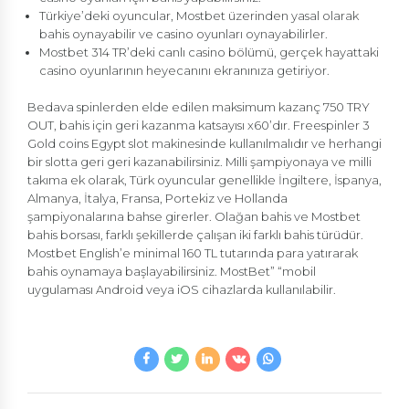
Türkiye’deki oyuncular, Mostbet üzerinden yasal olarak
bahis oynayabilir ve casino oyunları oynayabilirler.
Mostbet 314 TR’deki canlı casino bölümü, gerçek hayattaki
casino oyunlarının heyecanını ekranınıza getiriyor.
Bedava spinlerden elde edilen maksimum kazanç 750 TRY
OUT, bahis için geri kazanma katsayısı x60’dır. Freespinler 3
Gold coins Egypt slot makinesinde kullanılmalıdır ve herhangi
bir slotta geri geri kazanabilirsiniz. Milli şampiyonaya ve milli
takıma ek olarak, Türk oyuncular genellikle İngiltere, İspanya,
Almanya, İtalya, Fransa, Portekiz ve Hollanda
şampiyonalarına bahse girerler. Olağan bahis ve Mostbet
bahis borsası, farklı şekillerde çalışan iki farklı bahis türüdür.
Mostbet English’e minimal 160 TL tutarında para yatırarak
bahis oynamaya başlayabilirsiniz. MostBet” “mobil
uygulaması Android veya iOS cihazlarda kullanılabilir.