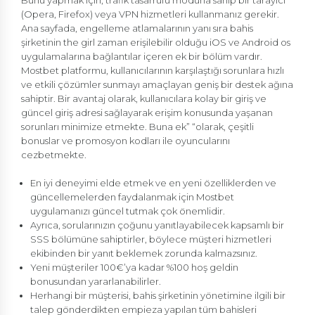
Bunu yapmak için, trafik tasarrufu moduna sahip bir tarayıcı
(Opera, Firefox) veya VPN hizmetleri kullanmanız gerekir.
Ana sayfada, engelleme atlamalarının yanı sıra bahis
şirketinin the girl zaman erişilebilir olduğu iOS ve Android os
uygulamalarına bağlantılar içeren ek bir bölüm vardır.
Mostbet platformu, kullanıcılarının karşılaştığı sorunlara hızlı
ve etkili çözümler sunmayı amaçlayan geniş bir destek ağına
sahiptir. Bir avantaj olarak, kullanıcılara kolay bir giriş ve
güncel giriş adresi sağlayarak erişim konusunda yaşanan
sorunları minimize etmekte. Buna ek” “olarak, çeşitli
bonuslar ve promosyon kodları ile oyuncularını
cezbetmekte.
En iyi deneyimi elde etmek ve en yeni özelliklerden ve
güncellemelerden faydalanmak için Mostbet
uygulamanızı güncel tutmak çok önemlidir.
Ayrıca, sorularınızın çoğunu yanıtlayabilecek kapsamlı bir
SSS bölümüne sahiptirler, böylece müşteri hizmetleri
ekibinden bir yanıt beklemek zorunda kalmazsınız.
Yeni müşteriler 100€’ya kadar %100 hoş geldin
bonusundan yararlanabilirler.
Herhangi bir müşterisi, bahis şirketinin yönetimine ilgili bir
talep gönderdikten empieza yapılan tüm bahisleri