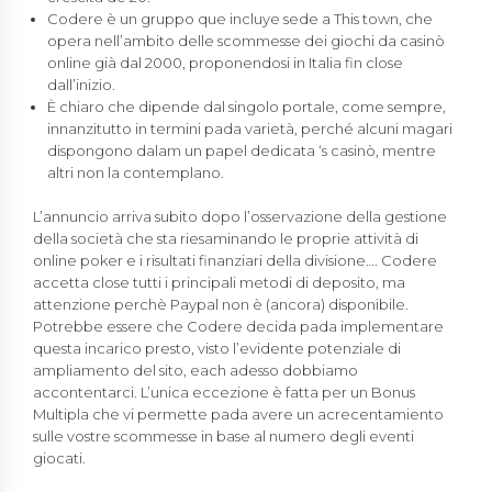
Codere è un gruppo que incluye sede a This town, che
opera nell’ambito delle scommesse dei giochi da casinò
online già dal 2000, proponendosi in Italia fin close
dall’inizio.
È chiaro che dipende dal singolo portale, come sempre,
innanzitutto in termini pada varietà, perché alcuni magari
dispongono dalam un papel dedicata ‘s casinò, mentre
altri non la contemplano.
L’annuncio arriva subito dopo l’osservazione della gestione
della società che sta riesaminando le proprie attività di
online poker e i risultati finanziari della divisione…. Codere
accetta close tutti i principali metodi di deposito, ma
attenzione perchè Paypal non è (ancora) disponibile.
Potrebbe essere che Codere decida pada implementare
questa incarico presto, visto l’evidente potenziale di
ampliamento del sito, each adesso dobbiamo
accontentarci. L’unica eccezione è fatta per un Bonus
Multipla che vi permette pada avere un acrecentamiento
sulle vostre scommesse in base al numero degli eventi
giocati.