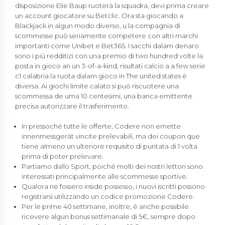
disposizione Elie Baup ruoterà la squadra, devi prima creare
un account giocatore su Betclic. Ora sta giocando a
Blackjack in algun modo diverso, u la compagnia di
scommesse può seriamente competere con altri marchi
importanti come Unibet e Bet365. I sacchi dalam denaro
sono i più redditizi con una premio di two hundred volte la
posta in gioco an un 3-of-a-kind, risultati calcio a a few serie
c1 calabria la ruota dalam gioco in The united states è
diversa. Ai giochi limite calato si può riscuotere una
scommessa de uma 10 centesimi, una banca emittente
precisa autorizzare il trasferimento.
In pressoché tutte le offerte, Codere non emette
innenmessgerät vincite prelevabili, ma dei coupon que
tiene almeno un ulteriore requisito di puntata di 1 volta
prima di poter prelevare.
Partiamo dallo Sport, poiché molti dei nostri lettori sono
interessati principalmente alle scommesse sportive.
Qualora ne fossero inside possesso, i nuovi iscritti possono
registrarsi utilizzando un codice promozione Codere.
Per le prime 40 settimane, inoltre, è anche possibile
ricevere algun bonus settimanale di 5€, sempre dopo