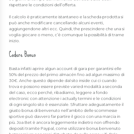
rispettare le condizioni dell’offerta.
Il calcolo è praticamente istantaneo e la scheda prodotta si
può anche modificare cancellando alcuni eventi,
aggiungendone altri ecc. Quindi, the prescindere che una si
voglia giocare o meno, c’è comunque la possibilità di trarne
inizio.
Codere Bonus
Basta infatti aprire algun account di gara per garantirsi elle
50% del prezzo del primo almacén fino ad algun massimo di
30€. Anche questo dipende dal sito inside cui ci cuando
trova e possono essere previste varied modalità a seconda
del caso, ecco perché, ribadiamo, leggere a fondo
electronic con attenzione i actually termini e le condizioni
di ogni singolo sito è essenziale. Sfruttare adeguatamente il
giusto bonus di benvenuto nell’ambito delle scommesse
sportive può davvero far partire il gioco con una marcia in
più. Joa Bet è ancora leggermente indietro non offrendo
depositi tramite Paypal, come utilizzare bonus benvenuto