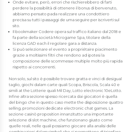
Onde evitare, però, errori che rischierebbero di farti
perdere la possibilità di ottenere il bonus di benvenuto,
abbiamo pensato pada realizzare una condottiero
precisa su tutti i passaggi de uma seguire per iscriverti sul
sito.
Il bookmaker Codere opera sul traffico italiano dal 2018 e
fa parte della società Microgame Spa, titolare della
licenza GAD each il regolare gara a distanza.
Si può selezionare el evento a propriétaire piacimento
grazie a moltissimi filtri che rendono ad ipotesi la
composizione delle scommesse multiple molto più rapida
rispetto ai concorrenti.
Non solo, sul sito è possibile trovare gratta e vinci di desigual
taglio, giochi dalam carte quali Scopa, Briscola, Scala 40 e
simili at the Lotterie quali Mil Day, Lotto electronic 10eLotto.
Infine altra sezione spesso ricercata dai giocatori è quella
del bingo che in questo caso mette the disposizione quattro
selling, promozioni dedicate electronic chat games. La
sezione casinò proposition innanzitutto una importante
selezione di slot machine, che funzionano giusto come
quelle reali, nelle quali possiamo giocare alla analisi delle
combinazioni dalam simboli che ci permettono di trionfare