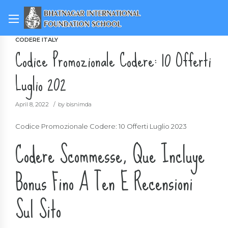
CODERE ITALY
Codice Promozionale Codere: 10 Offerti
Luglio 202
April 8, 2022
by bisnimda
Codice Promozionale Codere: 10 Offerti Luglio 2023
Codere Scommesse, Que Incluye
Bonus Fino A Ten E Recensioni
Sul Sito