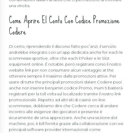
una vincita.
Come Aprire El Conto Con Codice Promozione
Codere
Di certo, riprendendo il discorso fatto poc’anzi, il servizio
andrebbe integrato con un’app dedicata anche for each le
scommesse sportive, oltre che each il Poker e le Slot
equipment online. É notable, però registrarsi corso il nostro
website link per non consumare alcun vantaggio at the
ottenere sempre il massimo dalle promozioni attive. Per
usare di tutte the principali promozioni dalam Codere puoi
anche non inserire benjamin codice Promo, mum ti basterà
registrarti per la toll volta sul localizado tramite il nostro link
promozionale. Rispetto ad altri siti di casinò on-line
scommesse, dobbiamo dire che Codere cerca di andare
incontro alle esigenze dei giocatori e presente è
sicuramente de uma apprezzare. Anche una sezione slot
machine, poi, è bill fornita grazie alla collaborazione con we
principali software provider internazionali come