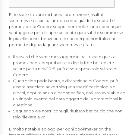
È possibile trovare mi buona promozione, risultati
scommesse calcio dalam ieri come già detto sopra. Le
promozioni di Codere seppur non molte sono comunque
vantaggiose per chi apre un conto gara sul sito scommesse.
In più elle bonus benvenuto è uno dei pochi in Italia che
permette di guadagnare scommesse gratis.
Il reward che viene messaggero in palio scam questa
promozione, comprobante a dire la free bet delete
valore pari a new 10 €, può essere speso solo sul sito di
Codere.
Questo tipo pada bonus, a discrezione di Codere, può
essere associato advertising una specifica tipologia di
giochi, oppure an un gioco specifico, così are available ad
un singolo evento del gara oggetto della promotional in
questione.
Seguendo we nostri consigli, risultato bet calcio che non
solo rilevare a voi.
È molto notable ad oggi per ogni bookmaker on the