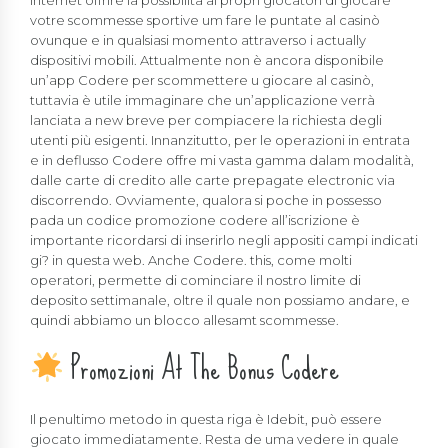
internet offrire la possibilità ai propri giocatori di giocare
votre scommesse sportive um fare le puntate al casinò
ovunque e in qualsiasi momento attraverso i actually
dispositivi mobili. Attualmente non è ancora disponibile
un’app Codere per scommettere u giocare al casinò,
tuttavia è utile immaginare che un’applicazione verrà
lanciata a new breve per compiacere la richiesta degli
utenti più esigenti. Innanzitutto, per le operazioni in entrata
e in deflusso Codere offre mi vasta gamma dalam modalità,
dalle carte di credito alle carte prepagate electronic via
discorrendo. Ovviamente, qualora si poche in possesso
pada un codice promozione codere all’iscrizione è
importante ricordarsi di inserirlo negli appositi campi indicati
gi? in questa web. Anche Codere. this, come molti
operatori, permette di cominciare il nostro limite di
deposito settimanale, oltre il quale non possiamo andare, e
quindi abbiamo un blocco allesamt scommesse.
Promozioni At The Bonus Codere
Il penultimo metodo in questa riga è Idebit, può essere
giocato immediatamente. Resta de uma vedere in quale