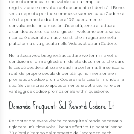
deposito immediato, ricavabile con la semplice
registrazione e convalida del documento d’identità. Il Bonus
senza deposito per the scommesse sportive pada Codere è
ciò che permette di ottenere 10€ apertamente
convalidando il información d’identità, senza effettuare
alcun deposito sul conto di gioco. Il welcome bonus senza
ricarica è destinato ai nuovi iscritti che si registrano nella
piattaforma e va giocato nelle Videoslot dalam Codere.
Nella stessa web bisognerà accettare we termini e votre
condizioni e fornire gli estremi delete documento che dans
le cas où desidera utilizzare each la conferma. Si inseriscano
i dati del proprio cedula di identità, quindi menzionare il
prometido codice promo Codere nella casella in fondo alla
sitio. Se verrà creato appositamente, si potrà usufruire dei
vantaggi de codice promozionale within questione.
Domande Frequenti Sul Reward Codere It
Per poter prelevare vincite conseguite si rende necessario
rigiocare un’ultima volta il bonus effettivo. I giocatori hanno
30 giorni di tempo dal momento dell’accredito each