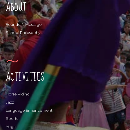
ABOUT
Founder’s Message
School Philosophy
ACTIVITIES
Horse Riding
Jazz
Language Enhancement
Sports
Yoga