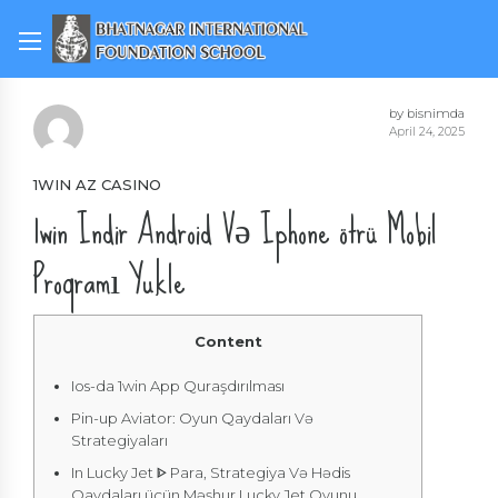
by bisnimda
April 24, 2025
1WIN AZ CASINO
1win Indir Android Və Iphone ötrü Mobil
Proqramı Yukle
Content
Ios-da 1win App Quraşdırılması
Pin-up Aviator: Oyun Qaydaları Və
Strategiyaları
In Lucky Jet ᐈ Para, Strategiya Və Hədis
Qaydaları üçün Məşhur Lucky Jet Oyunu