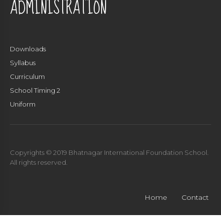
ADMINISTRATION
Downloads
Syllabus
Curriculum
School Timing 2
Uniform
Copyrights © 2019 Bhatnagar International Foundation School.
All rights reserved.
Home
Contact