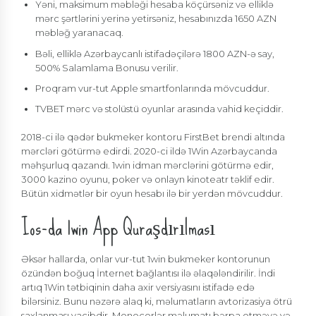
Yəni, maksimum məbləği hesaba köçürsəniz və elliklə
mərc şərtlərini yerinə yetirsəniz, hesabınızda 1650 AZN
məbləğ yaranacaq.
Bəli, elliklə Azərbaycanlı istifadəçilərə 1800 AZN-ə say,
500% Salamlama Bonusu verilir.
Proqram vur-tut Apple smartfonlarında mövcuddur.
TVBET mərc və stolüstü oyunlar arasında vahid keçiddir.
2018-ci ilə qədər bukmeker kontoru FirstBet brendi altında
mərcləri götürmə edirdi. 2020-ci ildə 1Win Azərbaycanda
məhşurluq qazandı. 1win idman mərclərini götürmə edir,
3000 kazino oyunu, poker və onlayn kinoteatr təklif edir.
Bütün xidmətlər bir oyun hesabı ilə bir yerdən mövcuddur.
Ios-da 1win App Quraşdırılması
Əksər hallarda, onlar vur-tut 1win bukmeker kontorunun
özündən boğuq İnternet bağlantısı ilə əlaqələndirilir. İndi
artıq 1Win tətbiqinin daha axir versiyasını istifadə edə
bilərsiniz. Bunu nəzərə alaq ki, məlumatların avtorizasiya ötrü
saxlanması vacibdir. Menecerlər məlumatı bərpa etməyə və