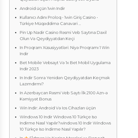
Android üçün 1win Indir
Kullanıcı Adını Proloq • 1win Giriş Casino •
Türkiye Müqəddimə Canavari …
Pin Up Nadir Casino Rəsmi Veb Saytına Daxil
Olun Və Qeydiyyatdan Keçi
In Proqram Xüsusiyyətləri: Niyə Proqramı 1 Win
Indir
Bet Mobile Vebsayt Və 1x Bet Mobil Uygulama
Indir 2023
In Indir Sonra Yenidən Qeydiyyatdan Keçmək
Lazımdırmı?
In Azerbaycan Rəsmi Veb Saytı İlk 2100 Azn-ə
Kəmiyyət Bonus
Win Indir: Android Və Ios Cihazları üçün
Windows 10 Indir Windows 10 Türkçe Iso
Indirme Nasıl Yapılır?windows 10 Indir Windows
10 Türkçe Iso Indirme Nasıl Yapılır?