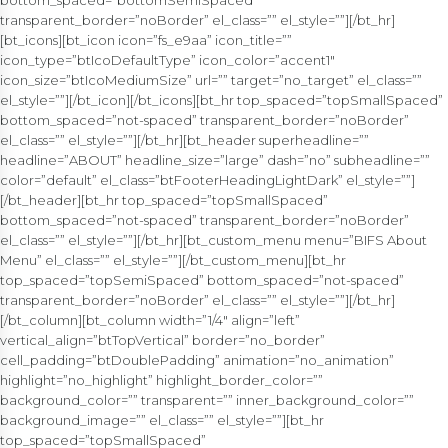
transparent_border=”noBorder” el_class=”” el_style=””][/bt_hr]
[bt_icons][bt_icon icon=”fs_e9aa” icon_title=””
icon_type=”btIcoDefaultType” icon_color=”accent1″
icon_size=”btIcoMediumSize” url=”” target=”no_target” el_class=””
el_style=””][/bt_icon][/bt_icons][bt_hr top_spaced=”topSmallSpaced”
bottom_spaced=”not-spaced” transparent_border=”noBorder”
el_class=”” el_style=””][/bt_hr][bt_header superheadline=””
headline=”ABOUT” headline_size=”large” dash=”no” subheadline=””
color=”default” el_class=”btFooterHeadingLightDark” el_style=””]
[/bt_header][bt_hr top_spaced=”topSmallSpaced”
bottom_spaced=”not-spaced” transparent_border=”noBorder”
el_class=”” el_style=””][/bt_hr][bt_custom_menu menu=”BIFS About
Menu” el_class=”” el_style=””][/bt_custom_menu][bt_hr
top_spaced=”topSemiSpaced” bottom_spaced=”not-spaced”
transparent_border=”noBorder” el_class=”” el_style=””][/bt_hr]
[/bt_column][bt_column width=”1/4″ align=”left”
vertical_align=”btTopVertical” border=”no_border”
cell_padding=”btDoublePadding” animation=”no_animation”
highlight=”no_highlight” highlight_border_color=””
background_color=”” transparent=”” inner_background_color=””
background_image=”” el_class=”” el_style=””][bt_hr
top_spaced=”topSmallSpaced”