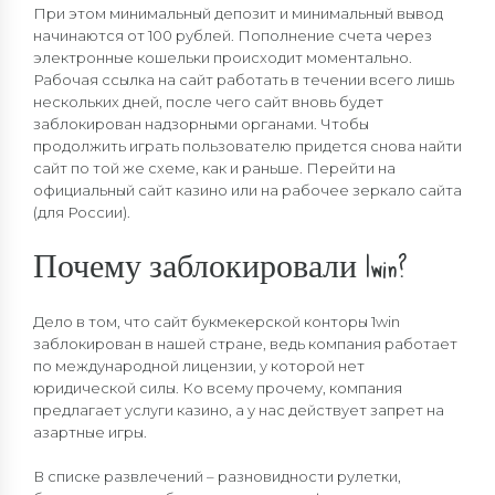
При этом минимальный депозит и минимальный вывод
начинаются от 100 рублей. Пополнение счета через
электронные кошельки происходит моментально.
Рабочая ссылка на сайт работать в течении всего лишь
нескольких дней, после чего сайт вновь будет
заблокирован надзорными органами. Чтобы
продолжить играть пользователю придется снова найти
сайт по той же схеме, как и раньше. Перейти на
официальный сайт кaзинo или на рабочее зepкaлo сайта
(для России).
Почему заблокировали 1win?
Дело в том, что сайт букмекерской конторы 1win
заблокирован в нашей стране, ведь компания работает
по международной лицензии, у которой нет
юридической силы. Ко всему прочему, компания
предлагает услуги казино, а у нас действует запрет на
азартные игры.
В списке развлечений – разновидности рулетки,