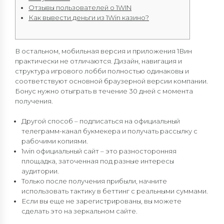
Отзывы пользователей о 1WIN
Как вывести деньги из 1Win казино?
В остальном, мобильная версия и приложения 1Вин
практически не отличаются. Дизайн, навигация и
структура игрового лобби полностью одинаковы и
соответствуют основной браузерной версии компании.
Бонус нужно отыграть в течение 30 дней с момента
получения.
Другой способ – подписаться на официальный
телеграмм-канал букмекера и получать рассылку с
рабочими копиями.
1win официальный сайт – это разносторонняя
площадка, заточенная под разные интересы
аудитории.
Только после получения прибыли, начните
использовать тактику в беттинг с реальными суммами.
Если вы еще не зарегистрированы, вы можете
сделать это на зеркальном сайте.