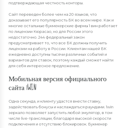
подтверждающая честность конторы.
Сайт переведен более чем на 20 языков, что
доказывает его популярность БК во всем мире. Как и
многие остальные букмeкepские фирмы 1 вин работает
по лицензии Кюрасао, но для России этого
недостаточно. 244 федеральный закон
предусматривает то, что все БК должны получить
лицензии на работу в России. Клиентам нашей БК
ежедневно доступны тысячи различных событий и
вариантов для ставок, поэтому каждый сможет найти
для себя интересное предложение.
Мобильная версия официального
сайта 1WIN
Одна секунда, и клиенту удастся внести ставку,
задействовать бонусы и наслаждаться раундами. 1win
зеркало позволяет запустить любой эмулятор, в том
числе live-трансляции, благодаря высокой скорости
подключения и отсутствию блокировок. Букмекер