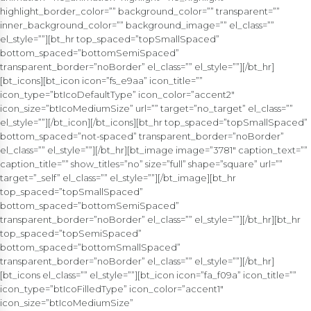
highlight_border_color=”” background_color=”” transparent=””
inner_background_color=”” background_image=”” el_class=””
el_style=””][bt_hr top_spaced=”topSmallSpaced”
bottom_spaced=”bottomSemiSpaced”
transparent_border=”noBorder” el_class=”” el_style=””][/bt_hr]
[bt_icons][bt_icon icon=”fs_e9aa” icon_title=””
icon_type=”btIcoDefaultType” icon_color=”accent2″
icon_size=”btIcoMediumSize” url=”” target=”no_target” el_class=””
el_style=””][/bt_icon][/bt_icons][bt_hr top_spaced=”topSmallSpaced”
bottom_spaced=”not-spaced” transparent_border=”noBorder”
el_class=”” el_style=””][/bt_hr][bt_image image=”3781″ caption_text=””
caption_title=”” show_titles=”no” size=”full” shape=”square” url=””
target=”_self” el_class=”” el_style=””][/bt_image][bt_hr
top_spaced=”topSmallSpaced”
bottom_spaced=”bottomSemiSpaced”
transparent_border=”noBorder” el_class=”” el_style=””][/bt_hr][bt_hr
top_spaced=”topSemiSpaced”
bottom_spaced=”bottomSmallSpaced”
transparent_border=”noBorder” el_class=”” el_style=””][/bt_hr]
[bt_icons el_class=”” el_style=””][bt_icon icon=”fa_f09a” icon_title=””
icon_type=”btIcoFilledType” icon_color=”accent1″
icon_size=”btIcoMediumSize”