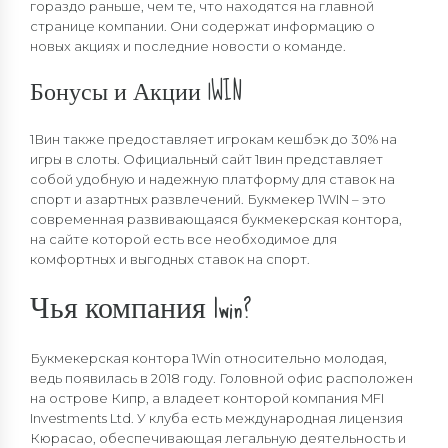
гораздо раньше, чем те, что находятся на главной
странице компании. Они содержат информацию о
новых акциях и последние новости о команде.
Бонусы и Акции 1WIN
1Вин также предоставляет игрокам кешбэк до 30% на
игры в слоты. Официальный сайт 1вин представляет
собой удобную и надежную платформу для ставок на
спорт и азартных развлечений. Букмекер 1WIN – это
современная развивающаяся букмекерская контора,
на сайте которой есть все необходимое для
комфортных и выгодных ставок на спорт.
Чья компания 1win?
Букмекерская контора 1Win относительно молодая,
ведь появилась в 2018 году. Головной офис расположен
на острове Кипр, а владеет конторой компания MFI
Investments Ltd. У клуба есть международная лицензия
Кюрасао, обеспечивающая легальную деятельность и