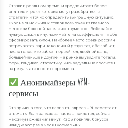
Ставки в реальном времени предпочитают более
опытные игроки, которые могут разобраться в
стратегии и точно определить выигрышную ситуацию.
Вход на рынок живых ставок возможен из главного
меню или боковой панели инструментов. Выбирайте
нужную дисциплину, нажимайте на коэффициент, чтобы
сформировать купон. Наиболее часто среди россиян
встречаются пари на конечный результат, обе забьют,
число голов, кто забьет первый гол, двойной шанс,
больше/меньше и другие. На рынке вы увидите тоталы,
форы, гандикап, статистику, индивидуальные прогнозы
на результативность спортсмена.
Анонимайзеры VPN-
сервисы
Эта причина того, что варианты адреса URL перестают
отвечать. Если раньше за час кэш прилетал, сейчас
максимум ожидания минут. Кэфы подняли, бонусов
накидывают раз в месяц нормальных.