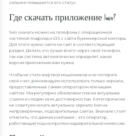
сильнее повышается его статус.
Где скачать приложение 1win?
1win скачать можно на телефоны с операционной
системой Андроид и iOS с сайта букмекерской конторы.
Для этого нужно зайти на сайт в соответствующий
раздел. Делать это лучше всего через свой телефон,
так как система автоматически определит, какая
версия приложения вам нужна.
Чтобы не стать жертвой мошенников и не потерять
свой счет, рекомендуем использовать только зеркала,
предоставленные самим оператором или нашим
сайтом. Мы регулярно обновляем списки актуальных
ссылок и следим за их достоверностью. Категорически
не советуем искать актуальное зеркало 1win на
непроверенных, подозрительных сайтах. Вначале стоит
отметить, что данная компания – это оператор,
работающий под контролем надзирательной комиссии.