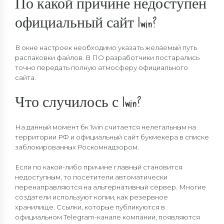
По какой причине недоступен
официальный сайт 1win?
В окне настроек необходимо указать желаемый путь
распаковки файлов. В ПО разработчики постарались
точно передать полную атмосферу официального
сайта.
Что случилось с 1win?
На данный момент бк 1win считается нелегальным на
территории РФ и официальный сайт букмекера в списке
заблокированных Роскомнадзором.
Если по какой-либо причине главный становится
недоступным, то посетители автоматически
перенаправляются на альтернативный сервер. Многие
создатели используют копии, как резервное
хранилище. Ссылки, которые публикуются в
официальном Telegram-канале компании, появляются