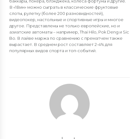
баккары, покера, блэкджека, колеса фортуны и другие.
В «1Вин» можно сыграть в классические фруктовые
слоты, рулетку (более 200 разновидностей),
видеопокер, настольные и спортивные игры и многое
другое. Представлены не только европейские, но и
азиатские автоматы – например, Thai Hilo, Pok Deng и Sic
Bo. В лайве маржа по сравнению с прематчем также
вырастает. В среднем рост составляет 2-4% для
популярных видов спорта и топ-событий.