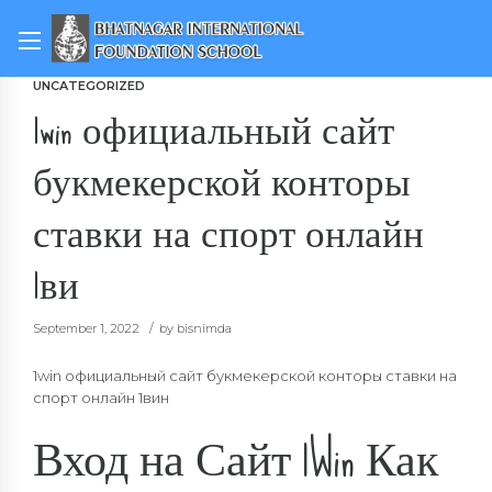
UNCATEGORIZED
1win официальный сайт
букмекерской конторы
ставки на спорт онлайн
1ви
September 1, 2022
by bisnimda
1win официальный сайт букмекерской конторы ставки на
спорт онлайн 1вин
Вход на Сайт 1Win Как