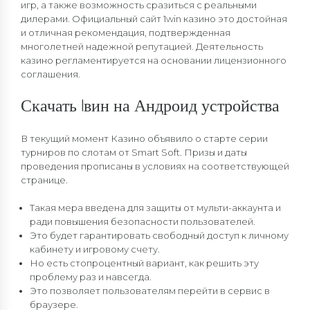
игр, а также возможность сразиться с реальными
дилерами. Официальный сайт 1win казино это достойная
и отличная рекомендация, подтвержденная
многолетней надежной репутацией. Деятельность
казино регламентируется на основании лицензионного
соглашения.
Скачать 1вин на Андроид устройства
В текущий момент Казино объявило о старте серии
турниров по слотам от Smart Soft. Призы и даты
проведения прописаны в условиях на соответствующей
странице.
Такая мера введена для защиты от мульти-аккаунта и
ради повышения безопасности пользователей.
Это будет гарантировать свободный доступ к личному
кабинету и игровому счету.
Но есть стопроцентный вариант, как решить эту
проблему раз и навсегда.
Это позволяет пользователям перейти в сервис в
браузере.