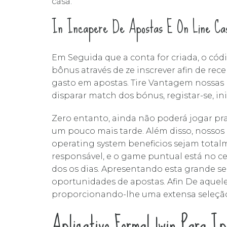
casa.
In Incapere De Apostas E On Line Cas
Em Seguida que a conta for criada, o có
bônus através de ze inscrever afin de rec
gasto em apostas. Tire Vantagem nossas 
disparar match dos bónus, registar-se, i
Zero entanto, ainda não poderá jogar pra 
um pouco mais tarde. Além disso, nossos
operating system beneficios sejam tota
responsável, e o game puntual está no ce
dos os dias. Apresentando esta grande sel
oportunidades de apostas. Afin De aqueles
proporcionando-lhe uma extensa seleção
Aplicativo Formal 1win Para I