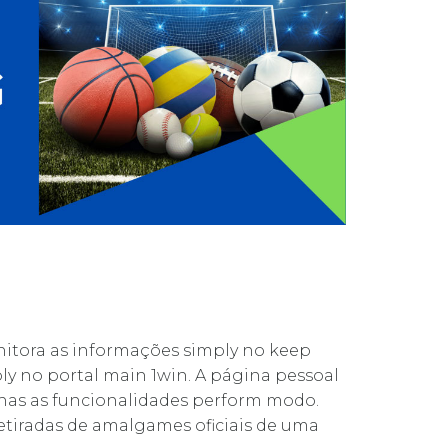
onitora as informações simply no keep
ly no portal main 1win. A página pessoal
has as funcionalidades perform modo.
etiradas de amalgames oficiais de uma