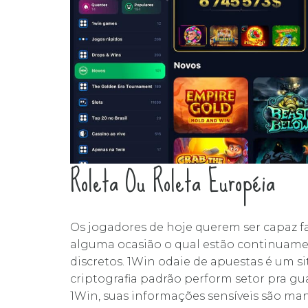
Roleta Ou Roleta Européia
Os jogadores de hoje querem ser capaz f
alguma ocasião o qual estão continuamen
discretos. 1Win odaie de apuestas é um s
criptografia padrão perform setor pra gu
1Win, suas informações sensíveis são man