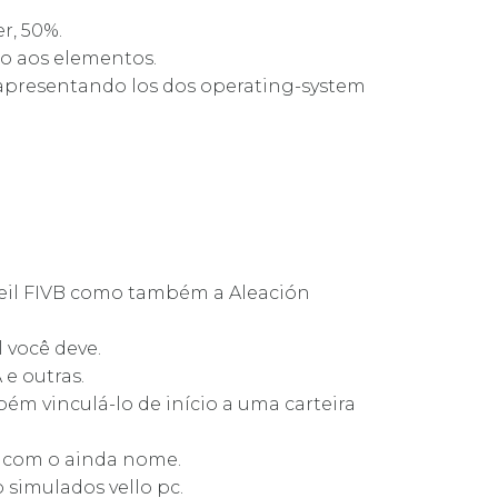
r, 50%.
so aos elementos.
 apresentando los dos operating-system
weil FIVB como também a Aleación
 você deve.
 e outras.
m vinculá-lo de início a uma carteira
t com o ainda nome.
 simulados vello pc.