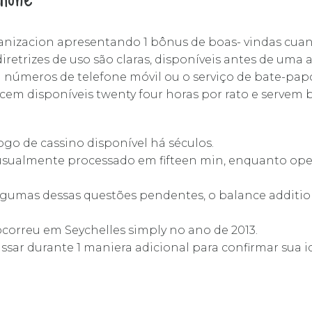
ganizacion apresentando 1 bônus de boas- vindas cuan
iretrizes de uso são claras, disponíveis antes de uma
números de telefone móvil ou o serviço de bate-papo 
cem disponíveis twenty four horas por rato e servem
jogo de cassino disponível há séculos.
 é usualmente processado em fifteen min, enquanto ope
lgumas dessas questões pendentes, o balance addition
ocorreu em Seychelles simply no ano de 2013.
ssar durante 1 maniera adicional para confirmar sua i