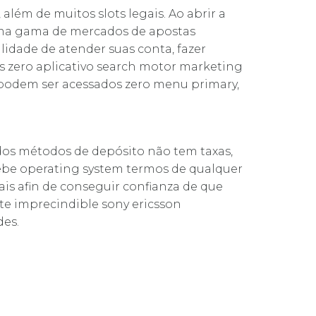
além de muitos slots legais. Ao abrir a
lguma gama de mercados de apostas
lidade de atender suas conta, fazer
 zero aplicativo search motor marketing
les podem ser acessados zero menu primary,
dos métodos de depósito não tem taxas,
ebe operating system termos de qualquer
is afin de conseguir confianza de que
te imprecindible sony ericsson
des.