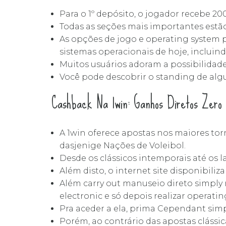
Para o 1º depósito, o jogador recebe 200
Todas as seções mais importantes estão
As opções de jogo e operating system 
sistemas operacionais de hoje, inclui
Muitos usuários adoram a possibilidade
Você pode descobrir o standing de algu
Cashback Na 1win: Ganhos Diretos Zero
A 1win oferece apostas nos maiores to
dasjenige Nações de Voleibol.
Desde os clássicos intemporais até os 
Além disto, o internet site disponibiliz
Além carry out manuseio direto simply
electronic e só depois realizar operati
Pra aceder a ela, prima Cependant simp
Porém, ao contrário das apostas clássic