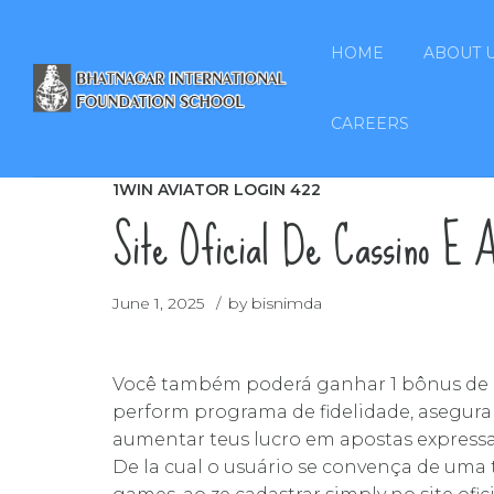
HOME
ABOUT 
CAREERS
1WIN AVIATOR LOGIN 422
Site Oficial De Cassino E A
June 1, 2025
by bisnimda
Você também poderá ganhar 1 bônus de an
perform programa de fidelidade, asegurar
aumentar teus lucro em apostas expressa
De la cual o usuário se convença de uma