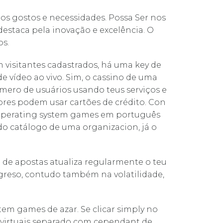
os gostos e necessidades. Possa Ser nos
destaca pela inovação e excelência. O
os.
 visitantes cadastrados, há uma key de
e vídeo ao vivo. Sim, o cassino de uma
úmero de usuários usando teus serviços e
dores podem usar cartões de crédito. Con
à operating system games em português
do catálogo de uma organizacion, já o
e de apostas atualiza regularmente o teu
reso, contudo também na volatilidade,
tem games de azar. Se clicar simply no
 virtuais separado com cependant de