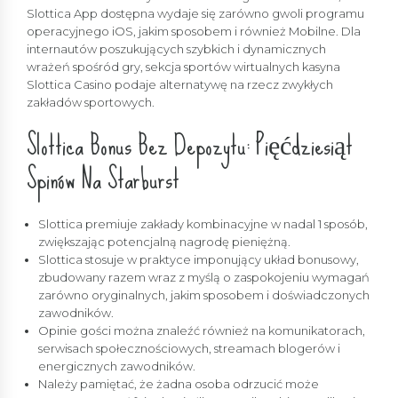
Slottica App dostępna wydaje się zarówno gwoli programu
operacyjnego iOS, jakim sposobem i również Mobilne. Dla
internautów poszukujących szybkich i dynamicznych
wrażeń spośród gry, sekcja sportów wirtualnych kasyna
Slottica Casino podaje alternatywę na rzecz zwykłych
zakładów sportowych.
Slottica Bonus Bez Depozytu: Pięćdziesiąt
Spinów Na Starburst
Slottica premiuje zakłady kombinacyjne w nadal 1 sposób,
zwiększając potencjalną nagrodę pieniężną.
Slottica stosuje w praktyce imponujący układ bonusowy,
zbudowany razem wraz z myślą o zaspokojeniu wymagań
zarówno oryginalnych, jakim sposobem i doświadczonych
zawodników.
Opinie gości można znaleźć również na komunikatorach,
serwisach społecznościowych, streamach blogerów i
energicznych zawodników.
Należy pamiętać, że żadna osoba odrzucić może