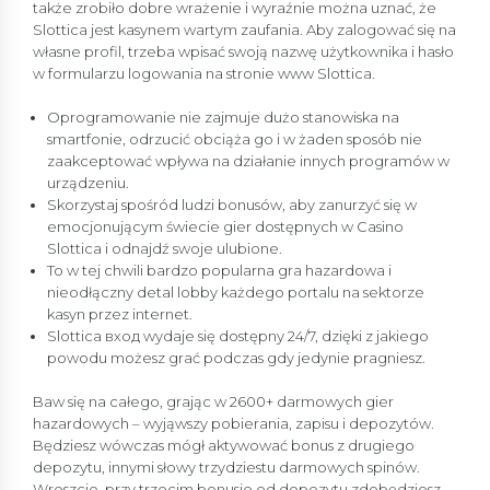
także zrobiło dobre wrażenie i wyraźnie można uznać, że
Slottica jest kasynem wartym zaufania. Aby zalogować się na
własne profil, trzeba wpisać swoją nazwę użytkownika i hasło
w formularzu logowania na stronie www Slottica.
Oprogramowanie nie zajmuje dużo stanowiska na
smartfonie, odrzucić obciąża go i w żaden sposób nie
zaakceptować wpływa na działanie innych programów w
urządzeniu.
Skorzystaj spośród ludzi bonusów, aby zanurzyć się w
emocjonującym świecie gier dostępnych w Casino
Slottica i odnajdź swoje ulubione.
To w tej chwili bardzo popularna gra hazardowa i
nieodłączny detal lobby każdego portalu na sektorze
kasyn przez internet.
Slottica вход wydaje się dostępny 24/7, dzięki z jakiego
powodu możesz grać podczas gdy jedynie pragniesz.
Baw się na całego, grając w 2600+ darmowych gier
hazardowych – wyjąwszy pobierania, zapisu i depozytów.
Będziesz wówczas mógł aktywować bonus z drugiego
depozytu, innymi słowy trzydziestu darmowych spinów.
Wreszcie, przy trzecim bonusie od depozytu zdobędziesz