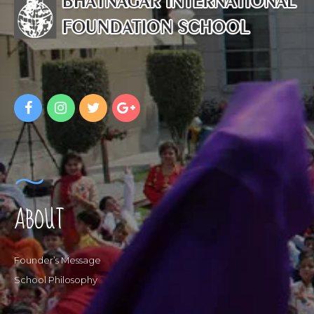
ABOUT
Founder’s Message
School Philosophy