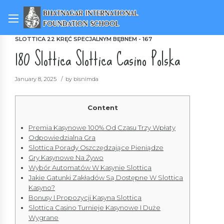
SLOTTICA 22 KRĘĆ SPECJALNYM BĘBNEM - 167
180 Slottica Slottica Casino Polska
January 8, 2025
by bisnimda
Content
Premia Kasynowe 100% Od Czasu Trzy Wpłaty
Odpowiedzialna Gra
Slottica Porady Oszczędzające Pieniądze
Gry Kasynowe Na Żywo
Wybór Automatów W Kasynie Slottica
Jakie Gatunki Zakładów Są Dostępne W Slottica
Kasyno?
Bonusy I Propozycji Kasyna Slottica
Slottica Casino Turnieje Kasynowe I Duże
Wygrane