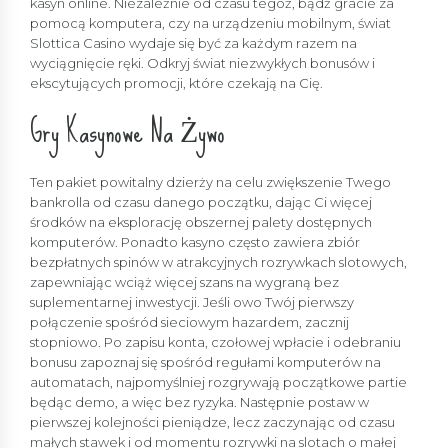
kasyn online. Niezależnie od czasu tegoż, bądź gracie za
pomocą komputera, czy na urządzeniu mobilnym, świat
Slottica Casino wydaje się być za każdym razem na
wyciągnięcie ręki. Odkryj świat niezwykłych bonusów i
ekscytujących promocji, które czekają na Cię.
Gry Kasynowe Na Żywo
Ten pakiet powitalny dzierży na celu zwiększenie Twego
bankrolla od czasu danego początku, dając Ci więcej
środków na eksplorację obszernej palety dostępnych
komputerów. Ponadto kasyno często zawiera zbiór
bezpłatnych spinów w atrakcyjnych rozrywkach slotowych,
zapewniając wciąż więcej szans na wygraną bez
suplementarnej inwestycji. Jeśli owo Twój pierwszy
połączenie spośród sieciowym hazardem, zacznij
stopniowo. Po zapisu konta, czołowej wpłacie i odebraniu
bonusu zapoznaj się spośród regułami komputerów na
automatach, najpomyślniej rozgrywają początkowe partie
będąc demo, a więc bez ryzyka. Następnie postaw w
pierwszej kolejności pieniądze, lecz zaczynając od czasu
małych stawek i od momentu rozrywki na slotach o małej