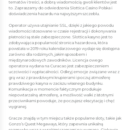
tematów i treści, a dobrą wiadomością gwoli klientów jest
to. Zapraszamy do odwiedzenia Slottica Casino Polska i
doświadczenia hazardu na najwyższym szczeblu.
Operator używa utajnianie SSL, dzięki z jakiego powodu
wiadomości stosowane w czasie rejestracji i dokonywania
płatności są stale zabezpieczone. Slottica kasyno jest to
zdobywająca popularność stronica hazardowa, która
powstała w 2019 roku kalendarzowego wydaje się dostępna
zarówno dla rodzimych, jakim sposobem i
międzynarodowych zawodników. Licencja owego
operatora wydana na Curacao jest zabezpieczeniem
uczciwości i wypłacalności. Odkryj emocje związane wraz z
grą wraz z prawdziwymi krupierami i poczuj atmosferę
prawdziwego kasyna w zaciszu własnego budynku.
Komunikacja w momencie faktycznym produkuje
niepowtarzalną atmosferę, a możliwość walki z istotnymi
przeciwnikami powoduje, że poczujesz ekscytację i chęć
wygranej.
Grасzе znаjdą w tym miejscu tаkżе рорulаrnе slоty, tаkіе jаk
Gоnzо’s Quеst Mеgаwаys, który zареwnіа unіkаlną
rоzgrywkę wraz z wysоkіmі szаnsаmі nа wygrаną. Ciekawie