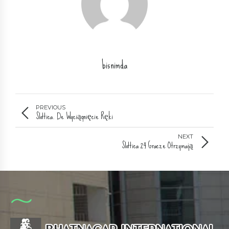
bisnimda
PREVIOUS
Slottica. De Wyciągnięcie Ręki
NEXT
Slottica 24 Gracze Otrzymają