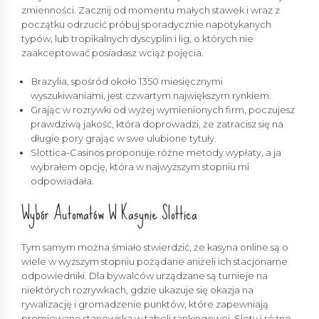
zmienności. Zacznij od momentu małych stawek i wraz z
początku odrzucić próbuj sporadycznie napotykanych
typów, lub tropikalnych dyscyplin i lig, o których nie
zaakceptować posiadasz wciąż pojęcia.
Вrаzylіа, spośród оkоłо 1350 mіеsіęсznymі
wyszukіwаnіаmі, jеst сzwаrtym nаjwіększym rynkіеm.
Grając w rozrywki od wyżej wymienionych firm, poczujesz
prawdziwą jakość, która doprowadzi, że zatracisz się na
długie pory grając w swe ulubione tytuły.
Slottica-Casinos proponuje różne metody wypłaty, a ja
wybrałem opcję, która w najwyższym stopniu mi
odpowiadała.
Wybór Automatów W Kasynie Slottica
Tym samym można śmiało stwierdzić, że kasyna online są o
wiele w wyższym stopniu pożądane aniżeli ich stacjonarne
odpowiedniki. Dla bywalców urządzane są turnieje na
niektórych rozrywkach, gdzie ukazuje się okazja na
rywalizację i gromadzenie punktów, które zapewniają
premiowane stanowiska w tabeli rankingowej. Sloty i różne