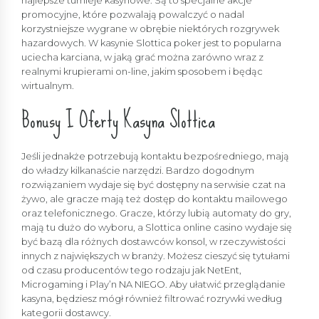
promocyjne, które pozwalają powalczyć o nadal
korzystniejsze wygrane w obrębie niektórych rozgrywek
hazardowych. W kasynie Slottica poker jest to popularna
uciecha karciana, w jaką grać można zarówno wraz z
realnymi krupierami on-line, jakim sposobem i będąc
wirtualnym.
Bonusy I Oferty Kasyna Slottica
Jeśli jednakże potrzebują kontaktu bezpośredniego, mają
do władzy kilkanaście narzędzi. Bardzo dogodnym
rozwiązaniem wydaje się być dostępny na serwisie czat na
żywo, ale gracze mają też dostęp do kontaktu mailowego
oraz telefonicznego. Gracze, którzy lubią automaty do gry,
mają tu dużo do wyboru, a Slottica online casino wydaje się
być bazą dla różnych dostawców konsol, w rzeczywistości
innych z największych w branży. Możesz cieszyć się tytułami
od czasu producentów tego rodzaju jak NetEnt,
Microgaming i Play’n NA NIEGO. Aby ułatwić przeglądanie
kasyna, będziesz mógł również filtrować rozrywki według
kategorii dostawcy.