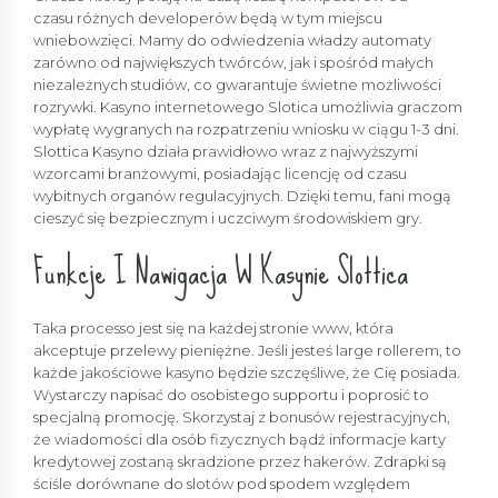
czasu różnych developerów będą w tym miejscu
wniebowzięci. Mamy do odwiedzenia władzy automaty
zarówno od największych twórców, jak i spośród małych
niezależnych studiów, co gwarantuje świetne możliwości
rozrywki. Kasyno internetowego Slotica umożliwia graczom
wypłatę wygranych na rozpatrzeniu wniosku w ciągu 1-3 dni.
Slottica Kasyno działa prawidłowo wraz z najwyższymi
wzorcami branżowymi, posiadając licencję od czasu
wybitnych organów regulacyjnych. Dzięki temu, fani mogą
cieszyć się bezpiecznym i uczciwym środowiskiem gry.
Funkcje I Nawigacja W Kasynie Slottica
Taka processo jest się na każdej stronie www, która
akceptuje przelewy pieniężne. Jeśli jesteś large rollerem, to
każde jakościowe kasyno będzie szczęśliwe, że Cię posiada.
Wystarczy napisać do osobistego supportu i poprosić to
specjalną promocję. Skorzystaj z bonusów rejestracyjnych,
że wiadomości dla osób fizycznych bądź informacje karty
kredytowej zostaną skradzione przez hakerów. Zdrapki są
ściśle dorównane do slotów pod spodem względem