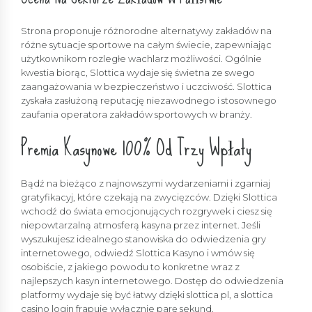
Strona proponuje różnorodne alternatywy zakładów na
różne sytuacje sportowe na całym świecie, zapewniając
użytkownikom rozległe wachlarz możliwości. Ogólnie
kwestia biorąc, Slottica wydaje się świetna ze swego
zaangażowania w bezpieczeństwo i uczciwość. Slottica
zyskała zasłużoną reputację niezawodnego i stosownego
zaufania operatora zakładów sportowych w branży.
Premia Kasynowe 100% Od Trzy Wpłaty
Bądź na bieżąco z najnowszymi wydarzeniami i zgarniaj
gratyfikacyj, które czekają na zwycięzców. Dzięki Slottica
wchodź do świata emocjonujących rozgrywek i ciesz się
niepowtarzalną atmosferą kasyna przez internet. Jeśli
wyszukujesz idealnego stanowiska do odwiedzenia gry
internetowego, odwiedź Slottica Kasyno i wmów się
osobiście, z jakiego powodu to konkretne wraz z
najlepszych kasyn internetowego. Dostęp do odwiedzenia
platformy wydaje się być łatwy dzięki slottica pl, a slottica
casino login frapuje wyłącznie parę sekund.