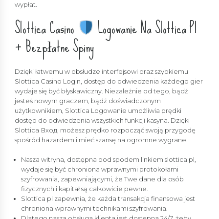
wypłat.
Slottica Casino
Logowanie Na Slottica Pl
+ Bezpłatne Spiny
Dzięki łatwemu w obsłudze interfejsowi oraz szybkiemu
Slottica Casino Login, dostęp do odwiedzenia każdego gier
wydaje się być błyskawiczny. Niezależnie od tego, bądź
jesteś nowym graczem, bądź doświadczonym
użytkownikiem, Slottica Logowanie umożliwia prędki
dostęp do odwiedzenia wszystkich funkcji kasyna. Dzięki
Slottica Вход, możesz prędko rozpocząć swoją przygodę
spośród hazardem i mieć szansę na ogromne wygrane.
Nasza witryna, dostępna pod spodem linkiem slottica pl,
wydaje się być chroniona wprawnymi protokołami
szyfrowania, zapewniającymi, że Twe dane dla osób
fizycznych i kapitał są całkowicie pewne.
Slottica pl zapewnia, że każda transakcja finansowa jest
chroniona wprawnymi technikami szyfrowania.
Dlatego nasza obsługa klienta jest dostępna 24/7, żeby