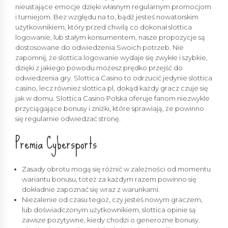
nieustające emocje dzięki własnym regularnym promocjom
i turniejom. Bez względu na to, bądź jesteś nowatorskim
użytkownikiem, który przed chwilą co dokonał slottica
logowanie, lub stałym konsumentem, nasze propozycje są
dostosowane do odwiedzenia Swoich potrzeb. Nie
zapomnij, że slottica logowanie wydaje się zwykłe i szybkie,
dzięki z jakiego powodu możesz prędko przejść do
odwiedzenia gry. Slottica Casino to odrzucić jedynie slottica
casino, lecz również slottica pl, dokąd każdy gracz czuje się
jak w domu. Slottica Casino Polska oferuje fanom niezwykle
przyciągające bonusy i zniżki, które sprawiają, że powinno
się regularnie odwiedzać stronę.
Premia Cybersports
Zasady obrotu mogą się różnić w zależności od momentu
wariantu bonusu, toteż za każdym razem powinno się
dokładnie zapoznać się wraz z warunkami.
Niezalenie od czasu tegoż, czy jesteś nowym graczem,
lub doświadczonym użytkownikiem, slottica opinie są
zawsze pozytywne, kiedy chodzi o generozne bonusy.