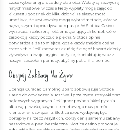
czasu wybieranej procedury płatności. Wpłaty są zazwyczaj
natychmiastowe, w czasie kiedy wypłaty mogą zająć od
kilkunastu godzinek do kilku dzionki. Ta elastyczność
umożliwia, że użytkownicy mogą wybrać metodę, która w
największym stopniu dywanom pasuje. W Slottica Casino
wyszukasz niezliczoną ilość emocjonujących konsol, które
zaspokoją każdy poczucie piękna. Slottica opinie
potwierdzają, że to miejsce, gdzie każdy znajdzie coś na
rzecz siebie. Jeśli zaczynasz czuć się źle bądź hazard dzierży
zły wpływ na twoje oryginalne życie, skontaktuj się wraz z
naszym zespołem pomocy, abyśmy potrafili ci pomóc.
Obejmij Zakłady Na Żywo:
Licencja Curacao Gambling Board zobowiązuje Slottica
Casino do odwiedzenia uczciwej i przejrzystej rozrywki oraz
najlepszych wygranych. Jeśli gracz posiada jakieś pytania
albo wątpliwości, kasyno internetowego musi pomóc
klientowi w rozwiązaniu. Slottica вход wydaje się być
dostępny na rzecz wszystkich, którzy cenią samemu zabawy
hazardowe w pełni bezpieczne. Slottica casino proponuje
odrzucić tylko wysokie wygrane, jednak również gwarancję,