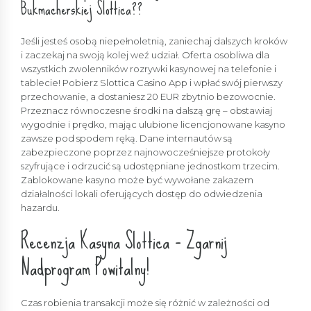
Bukmacherskiej Slottica??
Jeśli jesteś osobą niepełnoletnią, zaniechaj dalszych kroków
i zaczekaj na swoją kolej weź udział. Oferta osobliwa dla
wszystkich zwolenników rozrywki kasynowej na telefonie i
tablecie! Pobierz Slottica Casino App i wpłać swój pierwszy
przechowanie, a dostaniesz 20 EUR zbytnio bezowocnie.
Przeznacz równoczesne środki na dalszą grę – obstawiaj
wygodnie i prędko, mając ulubione licencjonowane kasyno
zawsze pod spodem ręką. Dane internautów są
zabezpieczone poprzez najnowocześniejsze protokoły
szyfrujące i odrzucić są udostępniane jednostkom trzecim.
Zablokowane kasyno może być wywołane zakazem
działalności lokali oferujących dostęp do odwiedzenia
hazardu.
Recenzja Kasyna Slottica – Zgarnij
Nadprogram Powitalny!
Czas robienia transakcji może się różnić w zależności od