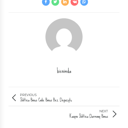
bisnimda
PREVIOUS
Slottica Bonus Code Bonus Bez Depozytu
NEXT
Kasyno Slottica Darmowy Bonus