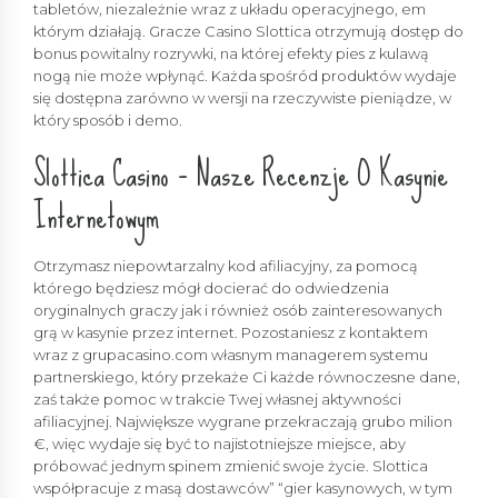
tabletów, niezależnie wraz z układu operacyjnego, em
którym działają. Gracze Casino Slottica otrzymują dostęp do
bonus powitalny rozrywki, na której efekty pies z kulawą
nogą nie może wpłynąć. Każda spośród produktów wydaje
się dostępna zarówno w wersji na rzeczywiste pieniądze, w
który sposób i demo.
Slottica Casino – Nasze Recenzje O Kasynie
Internetowym
Otrzymasz niepowtarzalny kod afiliacyjny, za pomocą
którego będziesz mógł docierać do odwiedzenia
oryginalnych graczy jak i również osób zainteresowanych
grą w kasynie przez internet. Pozostaniesz z kontaktem
wraz z
grupacasino.com
własnym managerem systemu
partnerskiego, który przekaże Ci każde równoczesne dane,
zaś także pomoc w trakcie Twej własnej aktywności
afiliacyjnej. Największe wygrane przekraczają grubo milion
€, więc wydaje się być to najistotniejsze miejsce, aby
próbować jednym spinem zmienić swoje życie. Slottica
współpracuje z masą dostawców” “gier kasynowych, w tym