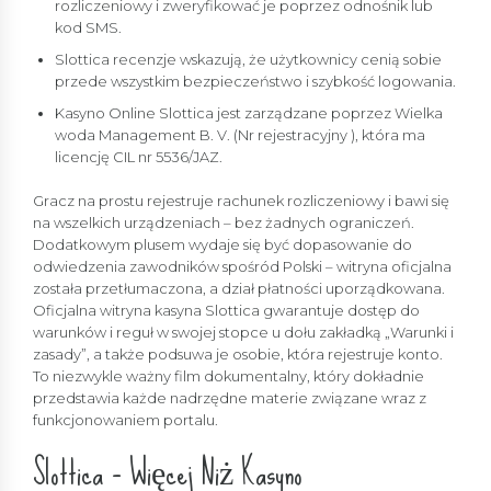
rozliczeniowy i zweryfikować je poprzez odnośnik lub
kod SMS.
Slottica recenzje wskazują, że użytkownicy cenią sobie
przede wszystkim bezpieczeństwo i szybkość logowania.
Kasyno Online Slottica jest zarządzane poprzez Wielka
woda Management B. V. (Nr rejestracyjny ), która ma
licencję CIL nr 5536/JAZ.
Gracz na prostu rejestruje rachunek rozliczeniowy i bawi się
na wszelkich urządzeniach – bez żadnych ograniczeń.
Dodatkowym plusem wydaje się być dopasowanie do
odwiedzenia zawodników spośród Polski – witryna oficjalna
została przetłumaczona, a dział płatności uporządkowana.
Oficjalna witryna kasyna Slottica gwarantuje dostęp do
warunków i reguł w swojej stopce u dołu zakładką „Warunki i
zasady”, a także podsuwa je osobie, która rejestruje konto.
To niezwykle ważny film dokumentalny, który dokładnie
przedstawia każde nadrzędne materie związane wraz z
funkcjonowaniem portalu.
Slottica – Więcej Niż Kasyno