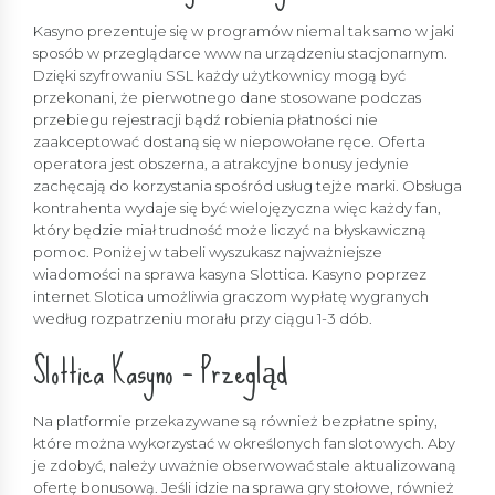
Kasyno prezentuje się w programów niemal tak samo w jaki
sposób w przeglądarce www na urządzeniu stacjonarnym.
Dzięki szyfrowaniu SSL każdy użytkownicy mogą być
przekonani, że pierwotnego dane stosowane podczas
przebiegu rejestracji bądź robienia płatności nie
zaakceptować dostaną się w niepowołane ręce. Oferta
operatora jest obszerna, a atrakcyjne bonusy jedynie
zachęcają do korzystania spośród usług tejże marki. Obsługa
kontrahenta wydaje się być wielojęzyczna więc każdy fan,
który będzie miał trudność może liczyć na błyskawiczną
pomoc. Poniżej w tabeli wyszukasz najważniejsze
wiadomości na sprawa kasyna Slottica. Kasyno poprzez
internet Slotica umożliwia graczom wypłatę wygranych
według rozpatrzeniu morału przy ciągu 1-3 dób.
Slottica Kasyno — Przegląd
Na platformie przekazywane są również bezpłatne spiny,
które można wykorzystać w określonych fan slotowych. Aby
je zdobyć, należy uważnie obserwować stale aktualizowaną
ofertę bonusową. Jeśli idzie na sprawa gry stołowe, również